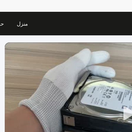
منزل
حو