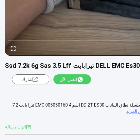
اتصل الآن
شارك
EMC 005050160 4 تيرا بايت 7.2 كيلو 6 جرام sas 3.5 lff التبديل السريع لسلسلة نطاق البيانات DD 2T ES30 اسم EMC 005050160 4 تيرا بايت 7.2
المزيد
اترك رسالة