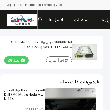
Beijing Boyun Information Technology Llc
ل بنا
المنتجات
اتصل بنا
طلب اقتباس
005050160 مجال بيانات DELL EMC Es30 4
تيرابايت Ssd 7.2k 6g Sas 3.5 Lff
اقرأ المزيد
اتصل الآن
فيديوهات ذات صلة
العلامة التجارية للمواد المعدني
ة Dell EMC Metro Node M
N-114
مجال بيانات DELL EMC
2024-12-04