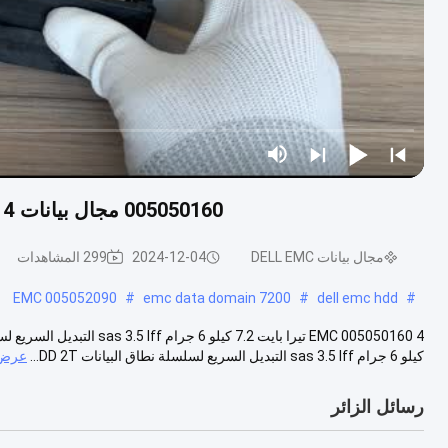
005050160 مجال بيانات DELL EMC Es30 4 تيرابايت Ssd 7.2k 6g Sas 3.5 Lff
مجال بيانات DELL EMC
2024-12-04
299 المشاهدات
005052090 EMC
#
emc data domain 7200
#
dell emc hdd
#
كيلو 6 جرام sas 3.5 lff التبديل السريع لسلسلة نطاق البيانات DD 2T...
عرض 
رسائل الزائر