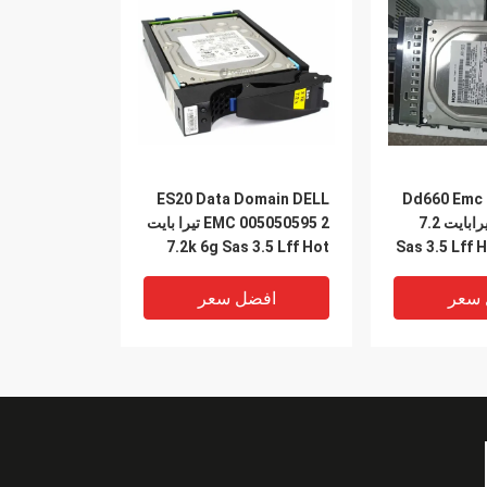
ES20 Data Domain DELL
Dd660 Emc 
Appliance 1 تيرابايت 7.2
EMC 005050595 2 تيرا بايت
6 جرام Sas 3.5 Lff Hot
7.2k 6g Sas 3.5 Lff Hot
Swap
 سعر
افضل سعر