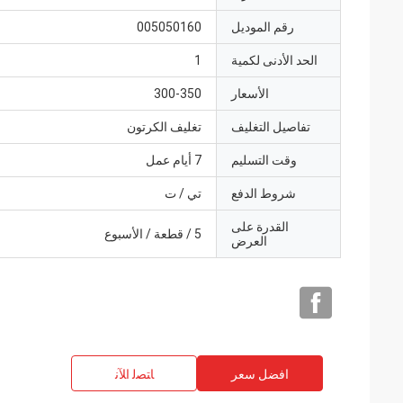
رقم الموديل
005050160
الحد الأدنى لكمية
1
الأسعار
300-350
تفاصيل التغليف
تغليف الكرتون
وقت التسليم
7 أيام عمل
شروط الدفع
تي / ت
القدرة على
5 / قطعة / الأسبوع
العرض
افضل سعر
ﺎﺘﺼﻟ ﺍﻶﻧ