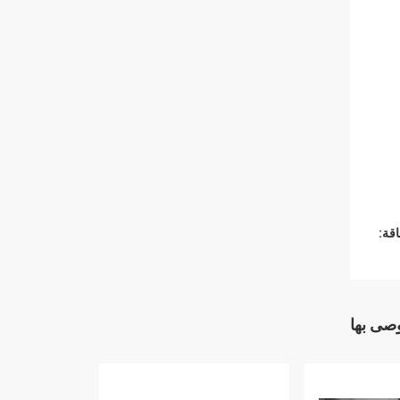
قة:
وصى بها