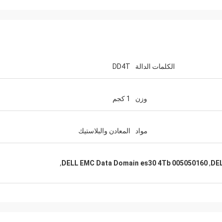
الكلمات الدالة
DD4T
وزن
1 كجم
مواد
المعادن والبلاستيك
,
005050160 DELL EMC Data Domain es30 4Tb
,