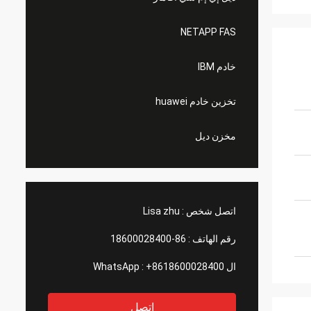
NETAPP FAS
خادم IBM
تخزين خادم huawei
مخزن ديل
اتصل شخص :
Lisa zhu
رقم الهاتف :
86-18600028400
ال WhatsApp :
+8618600028400
اتصل