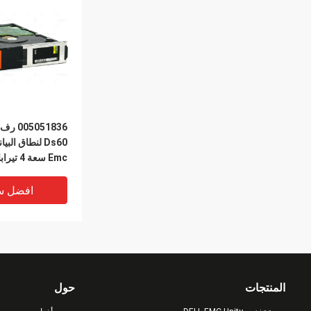
05051836
DS60-4TBS
افضل س
المنتجات
حول