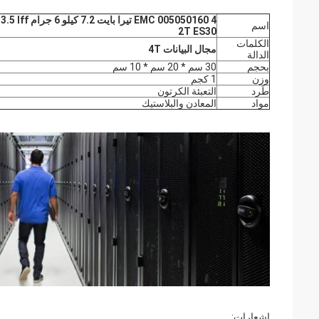
اسم
2T ES30
الكلمات
مجال البيانات 4T
الدالة
بحجم
30 سم * 20 سم * 10 سم
وزن
1 كجم
طَرد
التعبئة الكرتون
مواد
المعادن والبلاستيك
إشعارات: