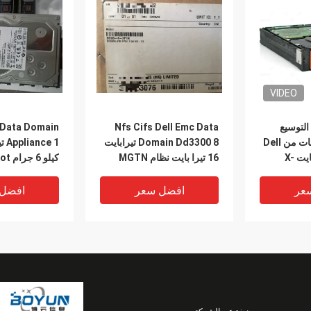
VIDEO
0 رف التوسيع
Nfs Cifs Dell Emc Data
Data Domain
Ds60 لنطاق البيانات من Dell
Domain Dd3300 8 تيرابايت
Emc سعة 4 تيرابايت X-
16 تيرا بايت نظام MGTN
كيلو 
Swap
عر
افضل سعر
افضل