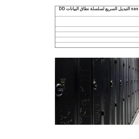
EMC 005050160 4 تيرا بايت 7.2 كيلو 6 جرام sas 3.5 lff التبديل السريع لسلسلة نطاق البيانات DD