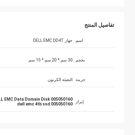
تفاصيل المنتج
اسم
جهاز DELL EMC DD4T
بحجم
30 سم * 20 سم * 15 سم
حزمة
التعبئة الكرتون
005050160 DELL EMC Data Domain Disk
إبراز
005050160 dell emc 4tb ssd