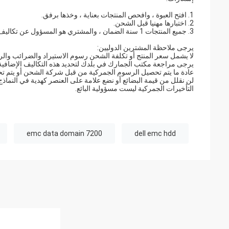
1. افتح العبوة ، وافحص المنتجات بعناية ، وخذها برفق.
2. اختبارها مهنيا قبل الشحن.
3. جميع المنتجات 1 سنة الضمان ، والمشتري هو المسؤول عن تكاليف إعادة الشحن.
يرجى ملاحظة المشترين الدوليين:
لا يشمل سعر المنتج أو تكلفة الشحن رسوم الاستيراد والضرائب وا
يرجى مراجعة مكتب الجمارك في بلدك لتحديد هذه التكاليف الإضافية 
عادة ما يتم تحصيل الرسوم الجمركية من قبل شركة الشحن أو يتم ت
لن نقلل من قيمة البضائع أو نضع علامة على العنصر كهدية في النماذج 
التأخيرات الجمركية ليست مسؤولية البائع.
emc data domain 7200
dell emc hdd