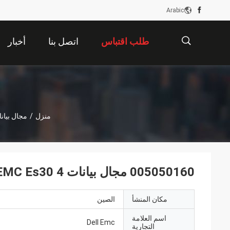
Arabic
طلب اقتباس
اتصل بنا
أخبار
描
منزل
/
مجال بيانات  EMC
述
005050160 مجال بيانات DELL EMC Es30 4 تيرابايت Ssd 7.2k 6g Sas 3.5 Lff
مكان المنشأ
الصين
اسم العلامة
Dell Emc
التجارية