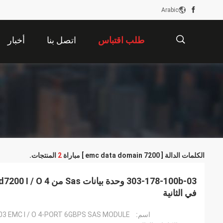
Arabic
طلب اقتباس
اتصل بنا
أخبار
描
述
الكلمات الدالة [ emc data domain 7200 ] مباراة
2
المنتجات.
في الثانية
اسم:
03-178-100B-03 EMC I / O 4-PORT 6GBPS SAS MODULE