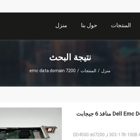
المنتجات
حول بنا
منزل
نتيجة البحث
منزل
/
المنتجات
/
emc data domain 7200
303-178-100b-03 وحدة بيانات Sas من Dell Emc Dd7200 I / O 4 منافذ 6 جيجابت
3 لـ DD4500 dd7200