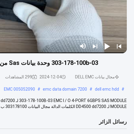
303-178-100b-03 وحدة بيانات Sas من Dell Emc Dd7200 I / O 4 منافذ 6 جيجابت في الثانية
مجال بيانات DELL EMC
2024-12-04
299 المشاهدات
005052090 EMC
#
emc data domain 7200
#
dell emc hdd
#
MODULE لـ DD4500 dd7200 الكلمات الدالة مجال البيانات 303178100 ب مقاس 30 سم * 20 سم * ...
رسائل الزائر