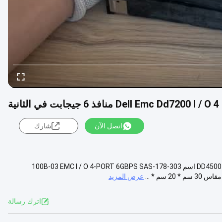
اتصل الآن
شارك
303-178-100B-03 EMC I / O 4-PORT 6GBPS SAS MODULE لـ DD4500 dd7200 اسم 303-178-100B-03 EMC I / O 4-PORT 6GBPS SAS
عرض المزيد
اترك رسالة