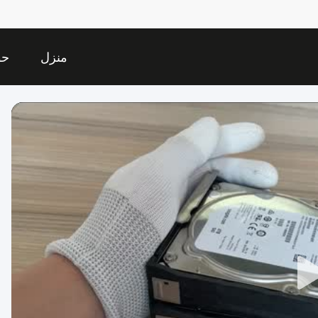
منزل
حو