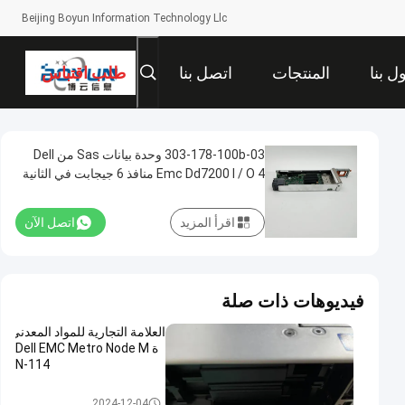
Beijing Boyun Information Technology Llc
ل بنا
المنتجات
اتصل بنا
طلب اقتباس
303-178-100b-03 وحدة بيانات Sas من Dell
Emc Dd7200 I / O 4 منافذ 6 جيجابت في الثانية
اقرأ المزيد
اتصل الآن
فيديوهات ذات صلة
العلامة التجارية للمواد المعدني
ة Dell EMC Metro Node M
N-114
مجال بيانات DELL EMC
2024-12-04