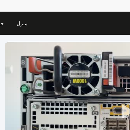
منزل
حو