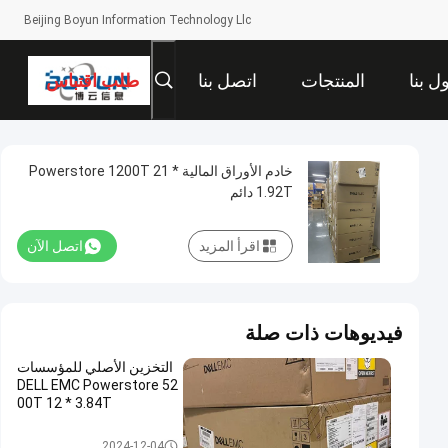
Beijing Boyun Information Technology Llc
ل بنا
المنتجات
اتصل بنا
طلب اقتباس
خادم الأوراق المالية Powerstore 1200T 21 *
1.92T دائم
اقرأ المزيد
اتصل الآن
فيديوهات ذات صلة
التخزين الأصلي للمؤسسات
DELL EMC Powerstore 52
00T 12 * 3.84T
ديل إي إم سي باورستور
2024-12-04