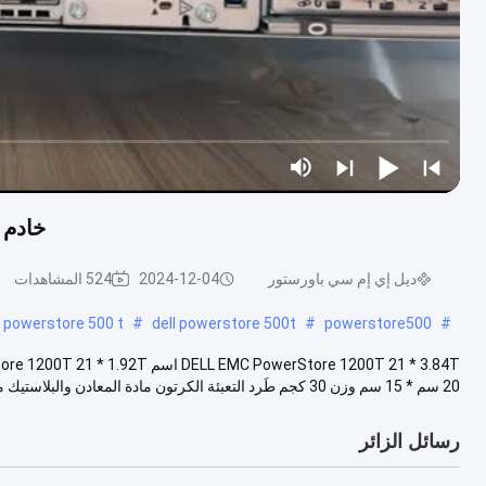
خادم الأوراق ا
ديل إي إم سي باورستور
2024-12-04
524 المشاهدات
 powerstore 500 t
#
dell powerstore 500t
#
powerstore500
#
20 سم * 15 سم وزن 30 كجم طَرد التعبئة الكرتون مادة المعادن والبلاستيك معرف ال...
رسائل الزائر