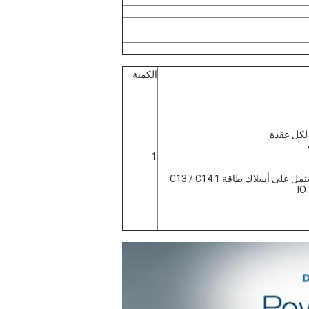
الكمية
1
1 مزوّد طاقة 1800 واط (200-240 فولت) ، يشتمل على أسلاك طاقة C13 / C14 1