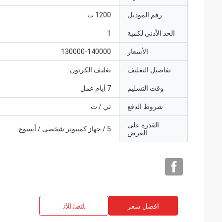
رقم الموديل
1200 ت
الحد الأدنى لكمية
1
الأسعار
130000-140000
تفاصيل التغليف
تغليف الكرتون
وقت التسليم
7 أيام عمل
شروط الدفع
تي / ت
القدرة على
5 / جهاز كمبيوتر شخصى / أسبوع
العرض
افضل سعر
ﺎﺘﺼﻟ ﺍﻶﻧ