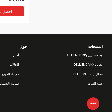
افضل س
المنتجات
حول
وحدة تخزين DELL EMC Unity
أخبار
تخزين DELL EMC VNX
الحالات
مجال بيانات DELL EMC
خريطة الموقع
جميع الفئات
سياسة الخصوصي
erstore 1200T
افضل س