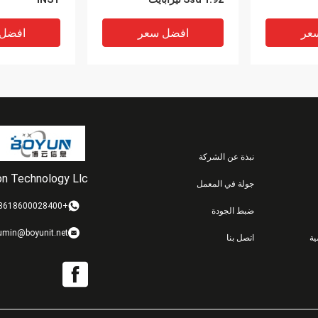
عر
افضل سعر
افضل
نبذة عن الشركة
ion Technology Llc
جولة في المعمل
VIDEO
VIDEO
+8618600028400
ضبط الجودة
30 كجم معدن وبلاستيك Dell
3200T Dell Emc
إنتربراي
umin@boyunit.net
ة
اتصل بنا
Emc Pow
Powerstore للتخزين
Metal Plastic
المؤسسي
عر
افضل سعر
افضل