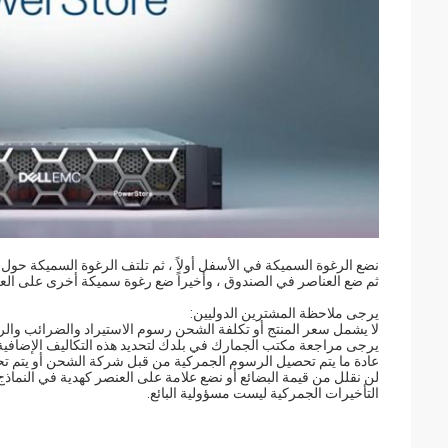
نضع الرغوة السميكة في الأسفل أولاً ، ثم تلتف الرغوة السميكة حول ا
ثم ضع العناصر في الصندوق ، وأخيراً ضع رغوة سميكة أخرى على العن
يرجى ملاحظة المشترين الدوليين:
لا يشمل سعر المنتج أو تكلفة الشحن رسوم الاستيراد والضرائب وا
يرجى مراجعة مكتب الجمارك في بلدك لتحديد هذه التكاليف الإضافية 
عادة ما يتم تحصيل الرسوم الجمركية من قبل شركة الشحن أو يتم ت
لن نقلل من قيمة البضائع أو نضع علامة على العنصر كهدية في النماذج 
التأخيرات الجمركية ليست مسؤولية البائع.