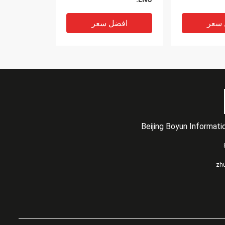
 سعر
افضل سعر
Beijing Boyun Informat
VIDEO
VIDEO
ز Dell Powerstore
التخزين الأصلي للمؤسسات
zh
DELL EMC Powerstore
5000T 
5200T 12 * 3.84T
 سعر
افضل سعر