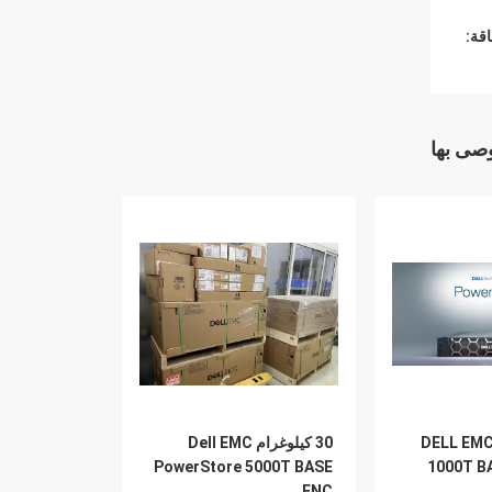
قة:
وصى بها
DELL EMC
30 كيلوغرام Dell EMC
PowerStore 5000T BASE
1000T B
ENC.