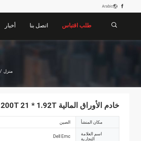
Arabic
طلب اقتباس
اتصل بنا
أخبار
描
منزل
/
述
خادم الأوراق المالية Powerstore 1200T 21 * 1.92T دائم
مكان المنشأ
الصين
اسم العلامة
Dell Emc
التجارية