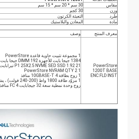
مقاس
30 سم * 20 سم * 15 سم
وزن
30 كجم
طَرد
التعبئة الكرتون
مادة
المعادن والبلاستيك
معرف المنتج
وصف
1 مجموعة تثبيت حاوية قاعدة PowerStore
1384 جيجا بايت للأجهزة DIMM 192 جيجا بايت لكل عقدة
PowerStore
21 P1 25X2.5 NVME SED SSD 1.92 تيرابايت
1 PowerStore NVRAM QTY 2
1200T BASE
ENC.FLD INST
1 زوج بطاقة 10GBASE-T 4 منافذ
زوج وحدة نمطية سعة 32 جيجابايت FC 4 منافذ IO