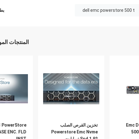
dell emc powerstore 500 t
بطا
المنتجات الم
Emc D
تخزين القرص الصلب
 PowerStore
ASE ENC. FLD
Powerstore Emc Nvme
500
Ssd 1.92 تيرابايت
INST