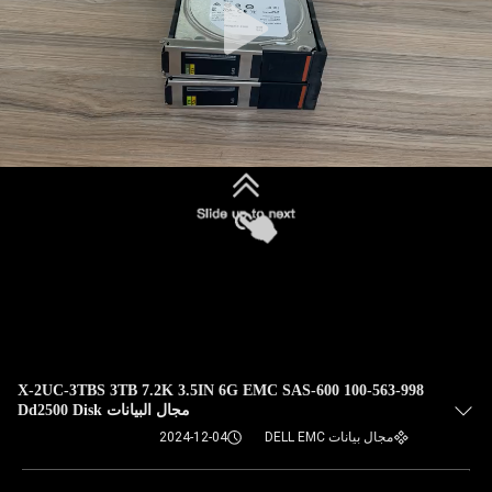
100-563-998 X-2UC-3TBS 3TB 7.2K 3.5IN 6G EMC SAS-600
مجال البيانات Dd2500 Disk
مجال بيانات DELL EMC
2024-12-04