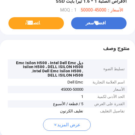
الأقراص الصلبة 1 * 1.6 تيرا بايت SSD
الأسعار：45000-50000
MOQ：1
افضل سعر
ﺎﺘﺼﻟ ﺍﻶﻧ
منتوج وصف
ديل Emc Isilon H500 ، Intel Dell Emc
Isilon H500 ، DELL ISILON H500
تسليط الضوء
,
,
Intel Dell Emc Isilon H500
DELL ISILON H500
اسم العلامة التجارية
Dell Emc
الأسعار
45000-50000
الحد الأدنى لكمية
1
القدرة على العرض
5 / قطعة / الأسبوع
تفاصيل التغليف
تغليف الكرتون
عرض المزيد