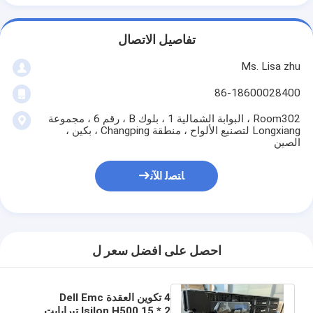
تفاصيل الاتصال
Ms. Lisa zhu
86-18600028400
Room302 ، البوابة الشمالية 1 ، بلوك B ، رقم 6 ، مجموعة
Longxiang لتصنيع الألواح ، منطقة Changping ، بكين ،
الصين
ﺎﺘﺼﻟ ﺍﻶﻧ
احصل على افضل سعر ل
4 تكوين العقدة Dell Emc
Isilon H500 15 * 2 تيرابايت