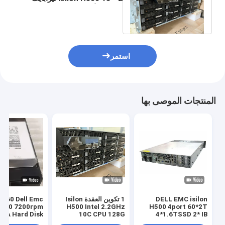
SATA الأقراص الصلبة 1 * 1.6
تيرا بايت SSD
استمر
المنتجات الموصى بها
DELL EMC isilon
1 تكوين العقدة Isilon
 X410 7200rpm
H500 Intel 2.2GHz
H500 4port 60*2T
ATA Hard Disk
10C CPU 128G
4*1.6TSSD 2* IB
HDD 403-0150-
Memory
switch ((IS5023)