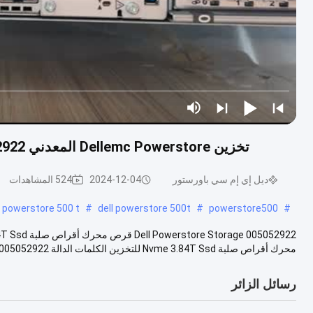
تخزين Dellemc Powerstore المعدني 005052922 Nvme 3.84T قرص محرك أقراص صلبة Ssd
ديل إي إم سي باورستور
2024-12-04
524 المشاهدات
 powerstore 500 t
#
dell powerstore 500t
#
powerstore500
#
محرك أقراص صلبة Nvme 3.84T Ssd للتخزين الكلمات الدالة 005052922 مقاس 30 سم * 20 س...
رسائل الزائر