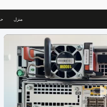
منزل
حو