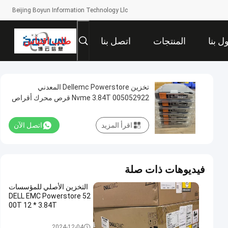
Beijing Boyun Information Technology Llc
ل بنا
المنتجات
اتصل بنا
طلب اقتباس
تخزين Dellemc Powerstore المعدني
005052922 Nvme 3.84T قرص محرك أقراص
صلبة Ssd
اقرأ المزيد
اتصل الآن
فيديوهات ذات صلة
التخزين الأصلي للمؤسسات
DELL EMC Powerstore 52
00T 12 * 3.84T
ديل إي إم سي باورستور
2024-12-04