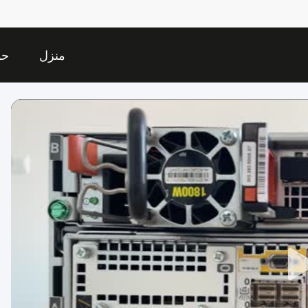
منزل
حو