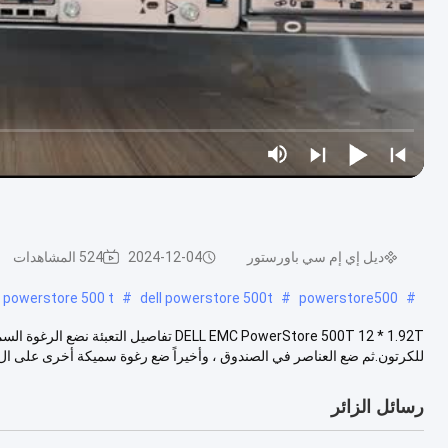
ديل إي إم سي باورستور
2024-12-04
524 المشاهدات
 powerstore 500 t
#
dell powerstore 500t
#
powerstore500
#
DELL EMC PowerStore 500T 12 * 1.92T تفاصي
للكرتون.ثم ضع العناصر في الصندوق ، وأخيراً ضع رغوة سميكة أخرى على ال..
رسائل الزائر