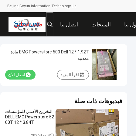
Beijing Boyun Information Technology Llc
ل بنا
المنتجات
اتصل بنا
طلب اقتباس
EMC Powerstore 500 Dell 12 * 1.92T مادة
معدنية
اقرأ المزيد
اتصل الآن
فيديوهات ذات صلة
التخزين الأصلي للمؤسسات
DELL EMC Powerstore 52
00T 12 * 3.84T
ديل إي إم سي باورستور
2024-12-04