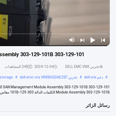
303-129-101 EMC Dell Vnx 5300 SAN Management Module Assembly 303-129-101B
تخزين DELL EMC VNX
2024-12-04
245 المشاهدات
#
دعم dell vnx
#
تخزين dell emc vnx VNXB6GDAE25F
#
 storage
Module Assembly 303-129-101B الكلمات الدالة 303-129-101B مقاس 30 سم * 20 سم * 15 سم وزن 1...
رسائل الزائر