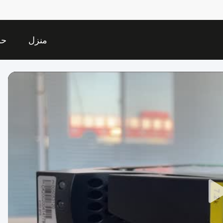
منزل
حو