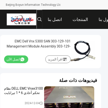
Beijing Boyun Information Technology Llc
ل بنا
المنتجات
اتصل بنا
طلب اقتباس
303-129-101 EMC Dell Vnx 5300 SAN
Management Module Assembly 303-129-
101B
اقرأ المزيد
اتصل الآن
فيديوهات ذات صلة
DELL EMC Vnxe3100 نظام
تحكم أحادي 6 * 1 تيرابايت
تخزين DELL EMC VNX
2024-12-04