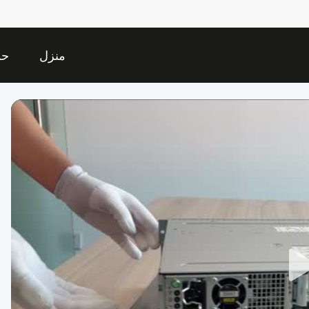
منزل
حو