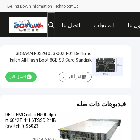
Beijing Boyun Information Technology Llc
ل بنا
المنتجات
اتصل بنا
طلب اقتباس
SDSA4AH-032G 053-0024-01 Dell Emc
Isilon All-Flash Boot 8GB SD Card Sandisk
اقرأ المزيد
اتصل الآن
فيديوهات ذات صلة
DELL EMC isilon H500 4po
rt 60*2T 4*1.6TSSD 2* IB
switch ((IS5023)
ديل إي إم سي إيسيلون
2024-12-04