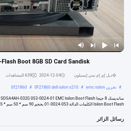
l-Flash Boot 8GB SD Card Sandisk
ديل إي إم سي إيسيلون
2024-12-04
639 المشاهدات
#
تخزين emc isilon
#
0F21860 dell isilon x210
#
0f21860
Isilon Boot Flash الكلمات الدالة 053-0024-01 بحجم 90 سم * 50 سم * 45 سم وزن 30 كجم...
رسائل الزائر