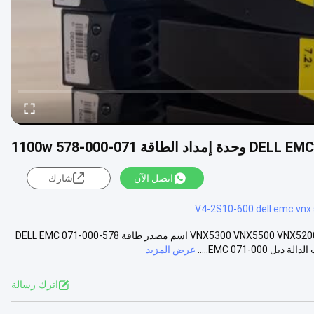
اتصل الآن
شارك
V4-2S10-600 dell emc vnx
مصدر طاقة DELL EMC 071-000-578 لـ VNX5300 VNX5500 VNX5200 VNX5400 VNX5600 VNX5800 اسم مصدر طاقة DELL EMC 071-000-578
عرض المزيد
اترك رسالة