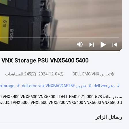
5400 DELL EMC VNX Storage PSU VNX5400 وحدة إمداد الطاقة 071-000-578 1100w
تخزين DELL EMC VNX
2024-12-04
245 المشاهدات
#
دعم dell vnx
#
تخزين dell emc vnx VNXB6GDAE25F
#
 storage
لـ VNX5300 VNX5500 VNX5200 VNX5400 VNX5600 VNX5800 الكلمات الدالة ديل EMC 071-000.....
رسائل الزائر