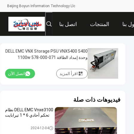
Beijing Boyun Information Technology Llc
ل بنا
المنتجات
اتصل بنا
طلب اقتباس
5400 DELL EMC VNX Storage PSU VNX5400
وحدة إمداد الطاقة 071-000-578 1100w
اقرأ المزيد
اتصل الآن
فيديوهات ذات صلة
DELL EMC Vnxe3100 نظام
تحكم أحادي 6 * 1 تيرابايت
تخزين DELL EMC VNX
2024-12-04