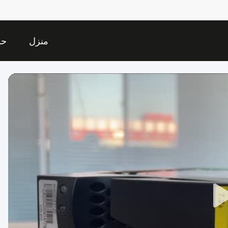
منزل
حو