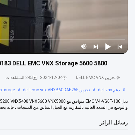
0183 DELL EMC VNX Storage 5600 5800
تخزين DELL EMC VNX
2024-12-04
245 المشاهدات
#
دعم dell vnx
#
تخزين dell emc vnx VNXB6GDAE25F
#
 storage
والتوسع في السعة العالية.بالمقارنة مع الجيل السابق من المنتجات ، فإنه يحسن
رسائل الزائر