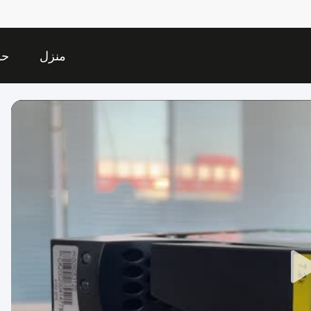
منزل
حو