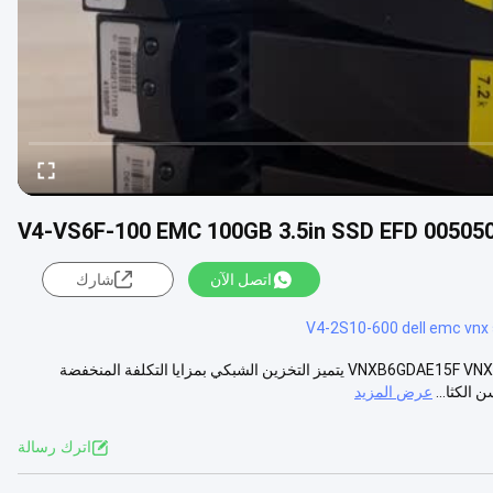
V4-VS6F-100 EMC 100GB 3.5in SSD EFD 00505
اتصل الآن
شارك
V4-2S10-600 dell emc vnx
ديل EMC V4-VS6F-100 متوافق مع VNXB6GDAE15F VNX5200 VNX5400 VNX5600 VNX5800 يتميز التخزين الشبكي بمزايا التكلفة المنخفضة
 الكثا...
عرض المزيد
اترك رسالة