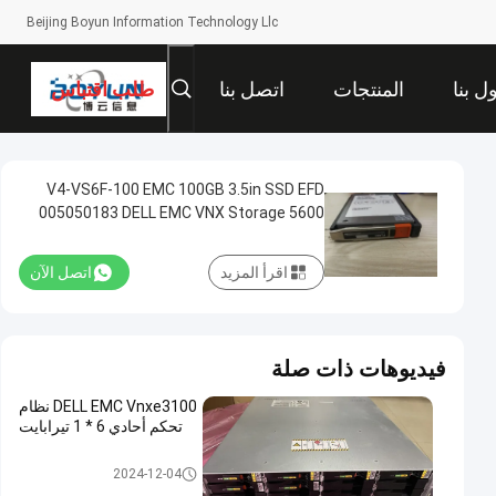
Beijing Boyun Information Technology Llc
ل بنا
المنتجات
اتصل بنا
طلب اقتباس
V4-VS6F-100 EMC 100GB 3.5in SSD EFD
005050183 DELL EMC VNX Storage 5600
5800
اقرأ المزيد
اتصل الآن
فيديوهات ذات صلة
DELL EMC Vnxe3100 نظام
تحكم أحادي 6 * 1 تيرابايت
تخزين DELL EMC VNX
2024-12-04