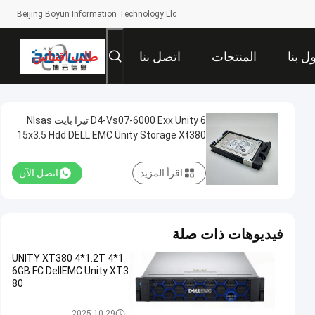
Beijing Boyun Information Technology Llc
ل بنا
المنتجات
اتصل بنا
طلب اقتباس
D4-Vs07-6000 Exx Unity 6 تيرا بايت Nlsas
15x3.5 Hdd DELL EMC Unity Storage Xt380
XT480
اقرأ المزيد
اتصل الآن
فيديوهات ذات صلة
UNITY XT380 4*1.2T 4*1
6GB FC DellEMC Unity XT3
80
وحدة تخزين DELL EMC Unity
2025-10-29