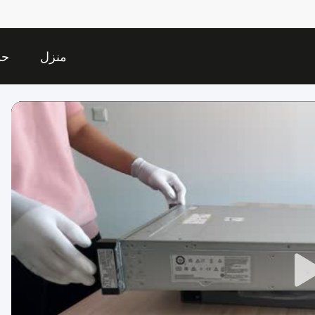
منزل
حو