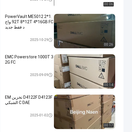
00:06
PowerVault ME5012 2*1.
92T 8*12T 4*16GB FC واح
د فقط جديد
وحدة تخزين DELL EMC Unity
2025-10-29
00:26
EMC Powerstore 1000T 3
2G FC
وحدة تخزين DELL EMC Unity
2025-09-09
00:14
D4122F D4123F تخزين EM
C DAE الشبكي
وحدة تخزين DELL EMC Unity
2025-01-02
00:17