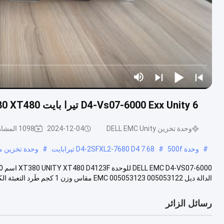
D4-Vs07-6000 Exx Unity 6 تيرا بايت Nlsas 15x3.5 Hdd DELL EMC Unity Storage Xt380 XT480
وحدة تخزين DELL EMC Unity
2024-12-04
1098 المشاهدات
#
وحدة 500f
#
D4-2SFXL2-7680 D4 7.68 تيرابايت
#
وحدة تخزين مختلطة on 500
الدالة ديل EMC 005053123 005053122 مقاس وزن 1 كجم طَرد التعبئة الكرتون مادة المع...
رسائل الزائر