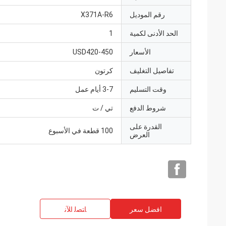
رقم الموديل
X371A-R6
الحد الأدنى لكمية
1
الأسعار
USD420-450
تفاصيل التغليف
كرتون
وقت التسليم
3-7 أيام عمل
شروط الدفع
تي / ت
القدرة على
100 قطعة في الأسبوع
العرض
افضل سعر
ﺎﺘﺼﻟ ﺍﻶﻧ