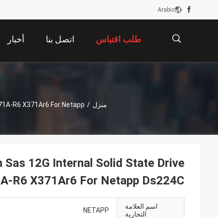
Arabic
طلب اقتباس
اتصل بنا
أخبار
描
منزل
/
371A-R6 X371Ar6 For Netapp
述
Sas 12G Internal Solid State Drive
A-R6 X371Ar6 For Netapp Ds224C
اسم العلامة
NETAPP
التجارية