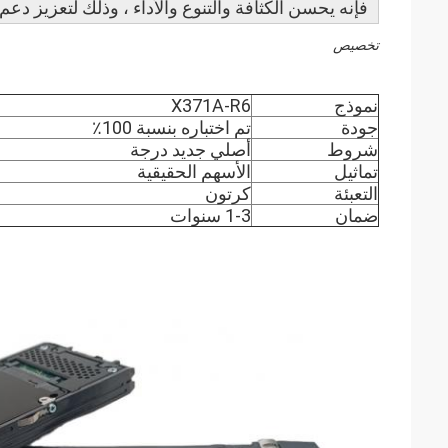
فإنه يحسن الكثافة والتنوع والأداء ، وذلك لتعزيز دعم
تخصيص
نموذج
X371A-R6
جودة
تم اختباره بنسبة 100٪
شروط
أصلي جديد درجة
تماثيل
الأسهم الحقيقية
التعبئة
كرتون
ضمان
1-3 سنوات