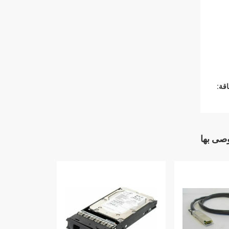
قة:
وصى بها