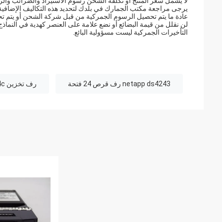
لا يشمل سعر المنتج أو تكلفة الشحن رسوم الاستيراد والضرائب وا
يرجى مراجعة مكتب الجمارك في بلدك لتحديد هذه التكاليف الإضافية 
عادة ما يتم تحصيل الرسوم الجمركية من قبل شركة الشحن أو يتم ت
لن نقلل من قيمة البضائع أو نضع علامة على العنصر كهدية في النماذج 
التأخيرات الجمركية ليست مسؤولية البائع.
netapp ds4243 رف قرص 24 فتحة
رف تخزين netapp ds224c