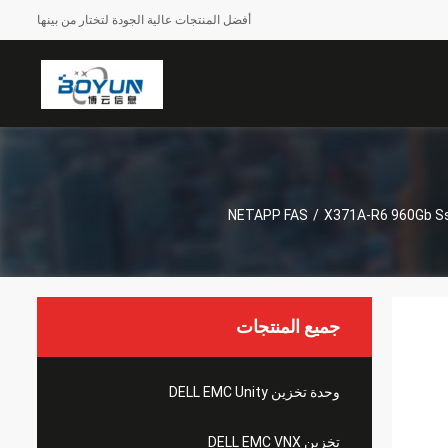
أفضل المنتجات عالية الجودة لتختار من بينها
NETAPP FAS
/
X371A-R6 960Gb Ssd
جميع المنتجات
وحدة تخزين DELL EMC Unity
تخزين DELL EMC VNX