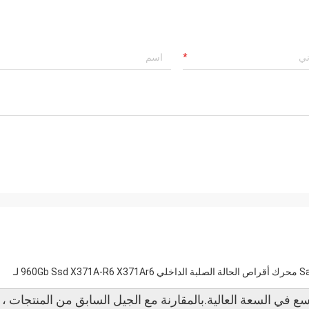
X371A-R6 960Gb Ssd 12 جيجابت في الثانية 2.5 2.5 بوصة Sas 12G محرك أقراص الحالة الصلبة الداخلي 960Gb Ssd X371A-R6 X371Ar6 لـ
سع في السعة العالية.بالمقارنة مع الجيل السابق من المنتجات ،