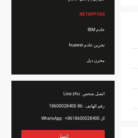
NETAPP FAS
خادم IBM
تخزين خادم huawei
مخزن ديل
اتصل شخص :
Lisa zhu
رقم الهاتف :
86-18600028400
ال WhatsApp :
+8618600028400
اتصل