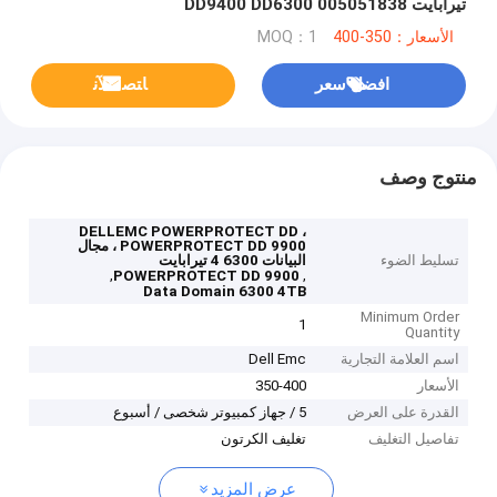
تيرابايت 005051838 DD9400 DD6300
الأسعار：350-400
MOQ：1
افضل سعر
ﺎﺘﺼﻟ ﺍﻶﻧ
منتوج وصف
DELLEMC POWERPROTECT DD ،
POWERPROTECT DD 9900 ، مجال
تسليط الضوء
البيانات 6300 4 تيرابايت
,
,
POWERPROTECT DD 9900
Data Domain 6300 4TB
Minimum Order
1
Quantity
اسم العلامة التجارية
Dell Emc
الأسعار
350-400
القدرة على العرض
5 / جهاز كمبيوتر شخصى / أسبوع
تفاصيل التغليف
تغليف الكرتون
عرض المزيد