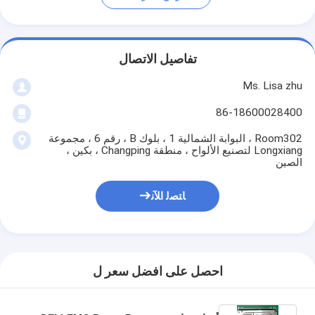
تفاصيل الاتصال
Ms. Lisa zhu
86-18600028400
Room302 ، البوابة الشمالية 1 ، بلوك B ، رقم 6 ، مجموعة
Longxiang لتصنيع الألواح ، منطقة Changping ، بكين ،
الصين
ﺎﺘﺼﻟ ﺍﻶﻧ
احصل على افضل سعر ل