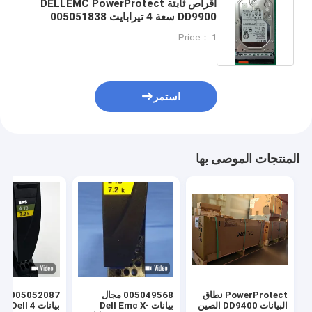
أقراص ثابتة DELLEMC PowerProtect
DD9900 سعة 4 تيرابايت 005051838
DD9400 DD6300
Price： 1
استمر
المنتجات الموصى بها
PowerProtect نطاق
005049568 مجال
البيانات DD9400 الصين
بيانات Dell Emc X-
بيانات 4