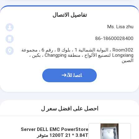
تفاصيل الاتصال
Ms. Lisa zhu
86-18600028400
Room302 ، البوابة الشمالية 1 ، بلوك B ، رقم 6 ، مجموعة
Longxiang لتصنيع الألواح ، منطقة Changping ، بكين ،
الصين
ﺎﺘﺼﻟ ﺍﻶﻧ
احصل على افضل سعر ل
Server DELL EMC PowerStore
1200T 21 * 3.84T متوفر