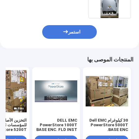
استمر
المنتجات الموصى بها
30 كيلوغرام Dell EMC
DELL EMC
التخزين الأصلي
PowerStore 5000T
PowerStore 1000T
للمؤسس
rstore 5200T
BASE ENC. FLD INST
BASE ENC.
12 * 3.84T