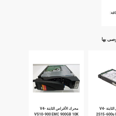
قة:
وصى بها
محرك الأقراص الثابتة V4-
محرك الأقراص الثابتة V4-
VS10-900 EMC 900GB 10K
2S15-600u 