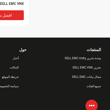
DELL EMC VNX
rage 5200 5400
افضل س
المنتجات
حول
وحدة تخزين DELL EMC Unity
أخبار
تخزين DELL EMC VNX
الحالات
مجال بيانات DELL EMC
خريطة الموقع
جميع الفئات
سياسة الخصوصي
بايت SAS HDD
E25F Dell Emc
Vnx5800
افضل س