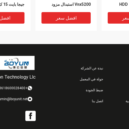
HDD 
Vnx5200 استبدال مزود
جيجا 
Sto
الطاقة
935
005050847
عر
افضل سعر
افضل
نبذة عن الشركة
ion Technology Llc
جولة في المعمل
VIDEO
VIDEO
+8618600028400
ضبط الجودة
EMC V4-2S10-012 1.2 تيرا
V4-2s6fx-1600u
L EMC VNX
umin@boyunit.net
ة
اتصل بنا
بايت 10 كيلو 2.5 بوصة 6 جيجا
005051141 005051126
PSU VNX5400
005052229 005052228
578 1100w
SSD Dell Emc Vnx5200
VNXB6GDA
عر
افضل سعر
افضل