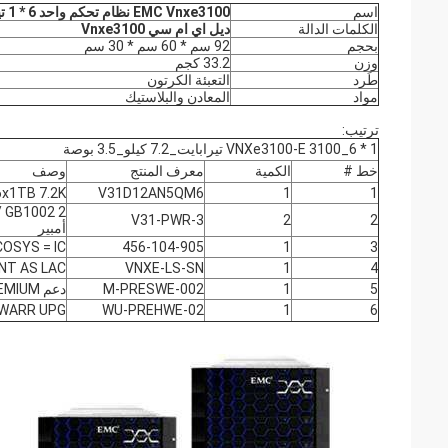
اسم
EMC Vnxe3100 نظام تحكم واحد 6 * 1 تيرابايت
الكلمات الدالة
ديل اي ام سي Vnxe3100
بحجم
92 سم * 60 سم * 30 سم
وزن
33.2 كجم
طَرد
التعبئة الكرتون
مواد
المعادن والبلاستيك
ترتيب:
VNXe3100-E 3100_6 * 1 تيرابايت_7.2 كيلو_3.5 بوصة
خط #
الكمية
معرف المنتج
وصف
6x1TB 7.2K
V31D12AN5QM6
1
1
V31-PWR-3
2
2
أمبير
OSYS = IC
456-104-905
1
3
NT AS LAC
VNXE-LS-SN
1
4
5
1
M-PRESWE-002
دعم SW PREMIUM
WARR UPG
WU-PREHWE-02
1
6