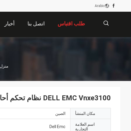
Arabic
طلب اقتباس
اتصل بنا
أخبار
描
منزل
述
DELL EMC Vnxe3100 نظام تحكم أحادي 6 * 1 تيرابايت
مكان المنشأ
الصين
اسم العلامة
Dell Emc
التجارية