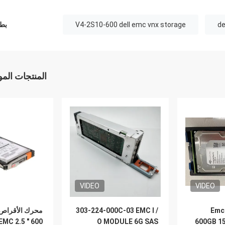
V4-2S10-600 dell emc vnx storage
بطا
المنتجات الم
VIDEO
VIDEO
303-224-000C-03 EMC I /
Emc
EMC 2.5 ″ 600
O MODULE 6G SAS
600GB 15