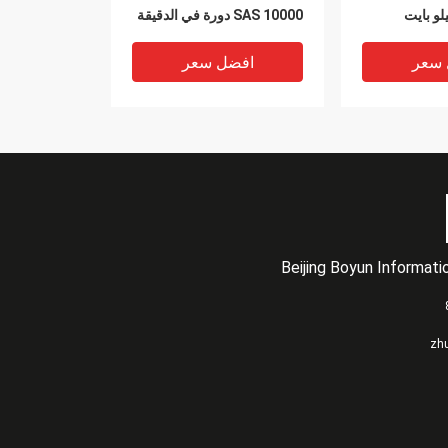
بايت 15 كيلو بايت
SAS 10000 دورة في الدقيقة
005049205 Dell Vnx 5400
005050936 005050
 سعر
افضل سعر
Beijing Boyun Informat
VIDEO
VIDEO
EMC V4-2S6FX-800u 800
5400 DEL
zh
Storage 
جيجا بايت SAS EFD Dell
وحدة إمداد الطاقة 071-000-
Vnx5600 DELL EMC VNX
Storage 5400
 سعر
افضل سعر