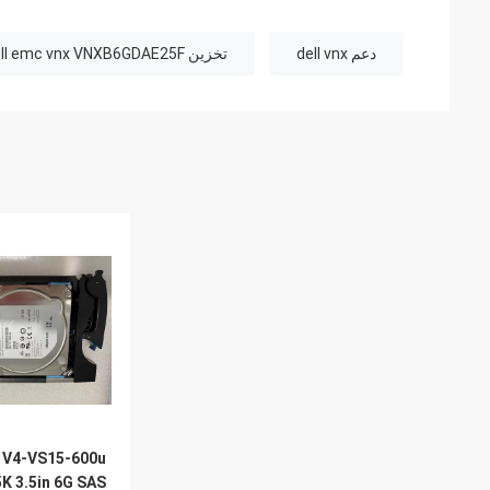
دعم dell vnx
تخزين dell emc vnx VNXB6GDAE25F
 V4-VS15-600u
K 3.5in 6G SAS