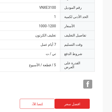
رقم الموديل
VNXE3100
الحد الأدنى لكمية
1
الأسعار
1000-1200
تفاصيل التغليف
تغليف الكرتون
وقت التسليم
7 أيام عمل
شروط الدفع
تي / ت
القدرة على
5 / قطعة / الأسبوع
العرض
افضل سعر
ﺎﺘﺼﻟ ﺍﻶﻧ