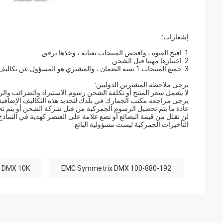
إشعارات:
1. افتح العبوة ، وافحص المنتجات بعناية ، وخذها برفق.
2. اختبارها مهنيا قبل الشحن.
3. جميع المنتجات 1 سنة الضمان ، والمشتري هو المسؤول عن تكاليف إعادة الشحن.
يرجى ملاحظة المشترين الدوليين:
لا يشمل سعر المنتج أو تكلفة الشحن رسوم الاستيراد والضرائب وا
يرجى مراجعة مكتب الجمارك في بلدك لتحديد هذه التكاليف الإضافية 
عادة ما يتم تحصيل الرسوم الجمركية من قبل شركة الشحن أو يتم ت
لن نقلل من قيمة البضائع أو نضع علامة على العنصر كهدية في النماذج 
التأخيرات الجمركية ليست مسؤولية البائع.
 DMX 10K
100-880-192 EMC Symmetrix DMX