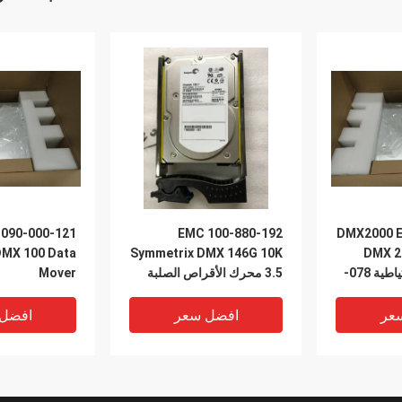
100-880-192 EMC
DMX2000 E
DMX 100 Data
Symmetrix DMX 146G 10K
DMX 2
مزود الطاقة الاحتياطية 078-
3.5 محرك الأقراص الصلبة
Mover
عر
افضل سعر
افضل