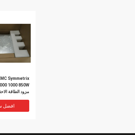
MC Symmetrix
000 1000 850W
000-021
افضل س