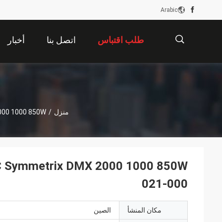
Arabic
طلب اقتباس
اتصل بنا
أخبار
描
منزل
/
trix DMX 2000 1000 850W
述
000-021
مكان المنشأ
الصين