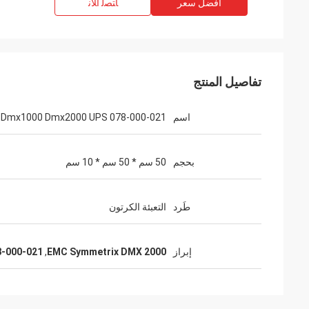
افضل سعر
ﺎﺘﺼﻟ ﺍﻶﻧ
تفاصيل المنتج
اسم
 Dmx1000 Dmx2000 UPS 078-000-021
بحجم
50 سم * 50 سم * 10 سم
طَرد
التعبئة الكرتون
إبراز
EMC Symmetrix DMX 2000
,
-000-021