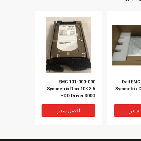
101-000-090 EMC
090-000-121 Dell EMC
Symmetrix Dmx 10K 3.5
Symmetrix 
HDD Driver 300G
 سعر
افضل سعر