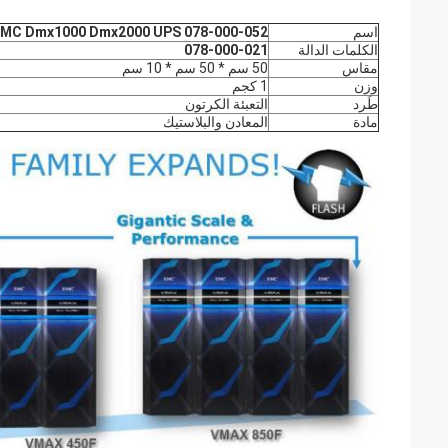
اسم
MC Dmx1000 Dmx2000 UPS 078-000-052
الكلمات الدالة
078-000-021
مقاس
50 سم * 50 سم * 10 سم
وزن
1 كجم
طَرد
التعبئة الكرتون
مادة
المعادن والبلاستيك