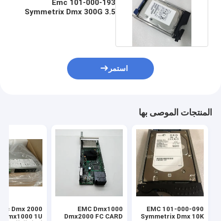
101-000-193 Emc
Symmetrix Dmx 300G 3.5
15k Hard Drive HDD
استمر
المنتجات الموصى بها
mc Dmx 2000
EMC Dmx1000
101-000-090 EMC
Symmetrix Dmx 10K
Dmx2000 FC CARD
 1U