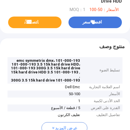
Drive HDD
الأسعار：50-100
MOQ：1
افضل سعر
ﺎﺘﺼﻟ ﺍﻶﻧ
منتوج وصف
101-000-193 emc symmetrix dmx،
101-000-193 3.5 15k hard drive HDD،
101-000-193 300G 3.5 15k hard drive
تسليط الضوء
,
101-000-193 3.5 15k hard drive HDD
,
101-000-193 300G 3.5 15k hard drive
اسم العلامة التجارية
Dell Emc
الأسعار
50-100
الحد الأدنى لكمية
1
القدرة على العرض
5 / قطعة / الأسبوع
تفاصيل التغليف
تغليف الكرتون
عرض المزيد