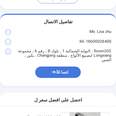
تفاصيل الاتصال
Ms. Lisa zhu
86-18600028400
Room302 ، البوابة الشمالية 1 ، بلوك B ، رقم 6 ، مجموعة
Longxiang لتصنيع الألواح ، منطقة Changping ، بكين ،
الصين
ﺎﺘﺼﻟ ﺍﻶﻧ
احصل على افضل سعر ل