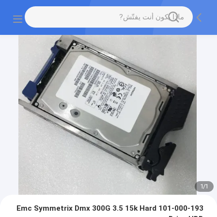
1
/
1
101-000-193 Emc Symmetrix Dmx 300G 3.5 15k Hard