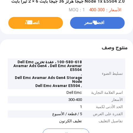
Node 1x E5504 2.0 جيجا هرتز 36 جيجا بايت 6 × 2 تيرا بايت
الأسعار：300-400
MOQ：1
افضل سعر
ﺎﺘﺼﻟ ﺍﻶﻧ
منتوج وصف
100-580-618 ، عقدة تخزين Dell Emc
Avamar Ads Gen4 ، Dell Emc Avamar
E5504
تسليط الضوء
,
Dell Emc Avamar Ads Gen4 Storage
Node
,
Dell Emc Avamar E5504
اسم العلامة التجارية
Dell Emc
الأسعار
300-400
الحد الأدنى لكمية
1
القدرة على العرض
5 / قطعة / الأسبوع
تفاصيل التغليف
تغليف الكرتون