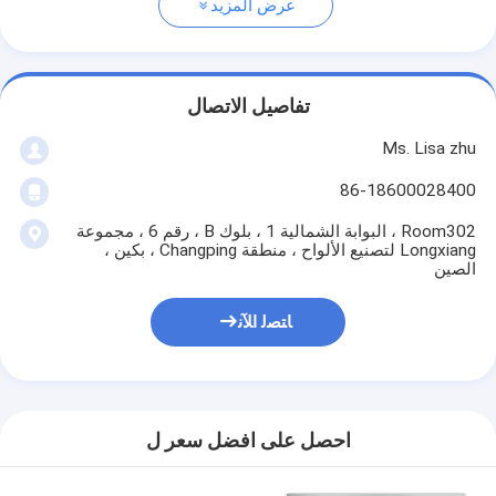
عرض المزيد
تفاصيل الاتصال
Ms. Lisa zhu
86-18600028400
Room302 ، البوابة الشمالية 1 ، بلوك B ، رقم 6 ، مجموعة
Longxiang لتصنيع الألواح ، منطقة Changping ، بكين ،
الصين
ﺎﺘﺼﻟ ﺍﻶﻧ
احصل على افضل سعر ل