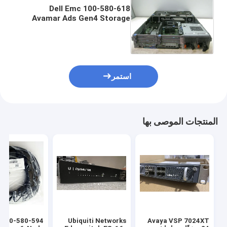
100-580-618 Dell Emc
Avamar Ads Gen4 Storage
Node 1x E5504 2.0 جيجا هرتز
36 جيجا بايت 6 × 2 تيرا بايت
استمر
المنتجات الموصى بها
Ubiquiti Networks
Avaya VSP 7024XT