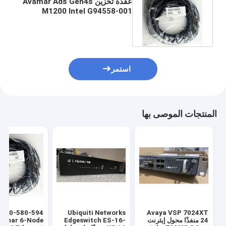
عقدة تخزين Avamar Ads Gen4s
M1200 Intel G94558-001
HSBP Mini Sas Cable 0.72m
استمر
المنتجات الموصى بها
Ubiquiti Networks
Avaya VSP 7024XT
vamar 6-Node
Edgeswitch ES-16-
24 منفذًا محول إيثرنت