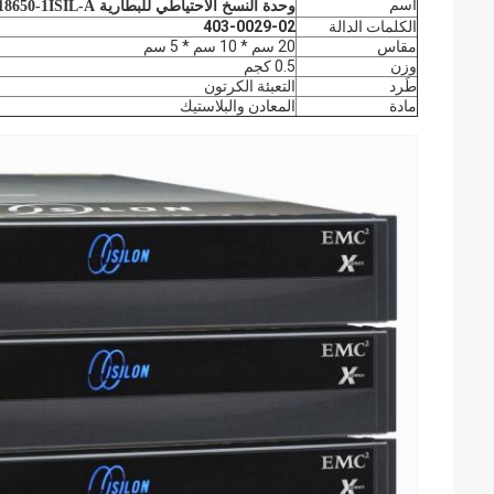
اسم
وحدة النسخ الاحتياطي للبطارية EMC Isilon L18650-1ISIL-A لـ Isilon 403-0029-02
الكلمات الدالة
403-0029-02
مقاس
20 سم * 10 سم * 5 سم
وزن
0.5 كجم
طَرد
التعبئة الكرتون
مادة
المعادن والبلاستيك