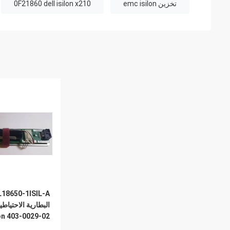
تخزين emc isilon
0F21860 dell isilon x210
lon 403-0029-02