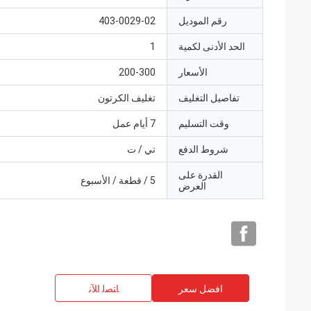
رقم الموديل
403-0029-02
الحد الأدنى لكمية
1
الأسعار
200-300
تفاصيل التغليف
تغليف الكرتون
وقت التسليم
7 أيام عمل
شروط الدفع
تي / ت
القدرة على
5 / قطعة / الأسبوع
العرض
افضل سعر
ﺎﺘﺼﻟ ﺍﻶﻧ