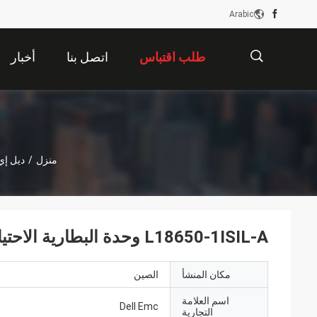
Arabic
طلب اقتباس
اتصل بنا
أخبار
描
منزل
/
ديل إي
述
L18650-1ISIL-A وحدة البطارية الاحتياطية Dell Emc Isilon 403-0029-02
مكان المنشأ
الصين
اسم العلامة
Dell Emc
التجارية