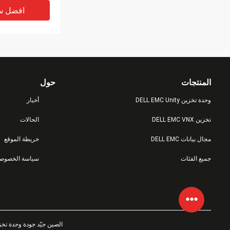
افضل س
المنتجات
حول
وحدة تخزين DELL EMC Unity
أخبار
تخزين DELL EMC VNX
الحالات
مجال بيانات DELL EMC
خريطة الموقع
000032
جميع الفئات
سياسة الخصوصي
fe 6TB Sata Ssd
Hdd 3.5 "
افضل س
الصين جيّد جودة وحدة تخزين DELL EMC Unity المزود. © 2022 - 2026 formation Technology Llc. All Rights Reserved