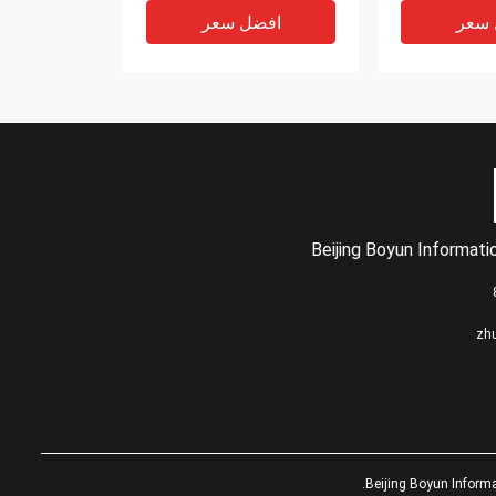
 سعر
افضل سعر
Beijing Boyun Informat
VIDEO
VIDEO
403-0166-0 محرك أقراص
403-0075-02 Dell Emc
zh
Isilon X400 Dell Isilon
Dell Emc 
Series 8 تيرابايت 7.2K NL
Nl400 Dell Emc Hard
Drive 1TB Ssd
 سعر
افضل سعر