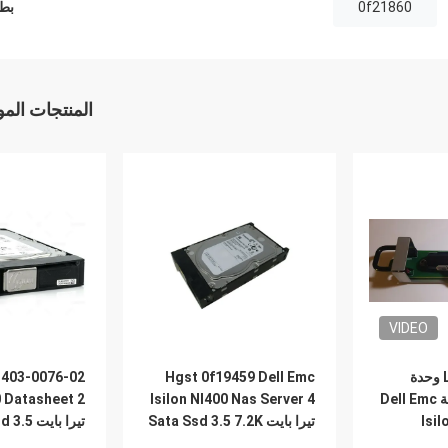
0f21860
بطا
المنتجات الم
VIDEO
L18650-1ISIL-A وحدة
Hgst 0f19459 Dell Emc
البطارية الاحتياطية Dell Emc
Isilon Nl400 Nas Server 4
0 Datasheet 2
Isi
تيرا بايت Sata Ssd 3.5 7.2K
الصلب 7.2K NL