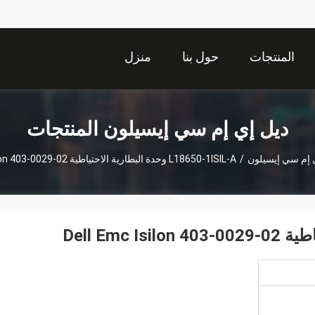
المنتجات
حول بنا
منزل
ديل إي إم سي إيسيلون المنتجات
 إم سي إيسيلون
/
L18650-1ISIL-A وحدة البطارية الاحتياطية Dell Emc Isilon 403-0029-02