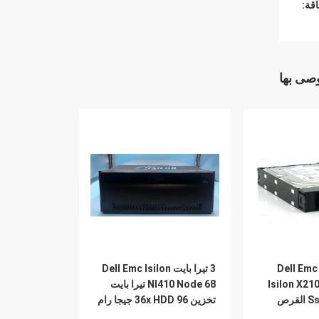
قة:
وصى بها
403-0076-02 Dell Emc
3 تيرا بايت Dell Emc Isilon
Isilon X21
Nl410 Node 68 تيرا بايت
تيرا بايت Ssd 3.5 القرص
تخزين 36x HDD 96 جيجا رام