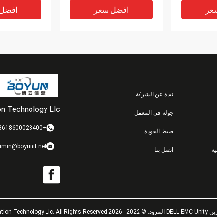
عر
افضل سعر
افضل
نبذة عن الشركة
ion Technology Llc
جولة في المعمل
VIDEO
VIDEO
+8618600028400
ضبط الجودة
005051022 118
071-000-609-01 1050w
1
umin@boyunit.net
ة
اتصل بنا
Isilon X200 X
EMC Psu Isilon Nl410
0F21860 Dell Isilon X210
End Of Li
محرك استبدال الأجهزة
3.5 Sata
عر
افضل سعر
افضل
Beijing Boyun In.