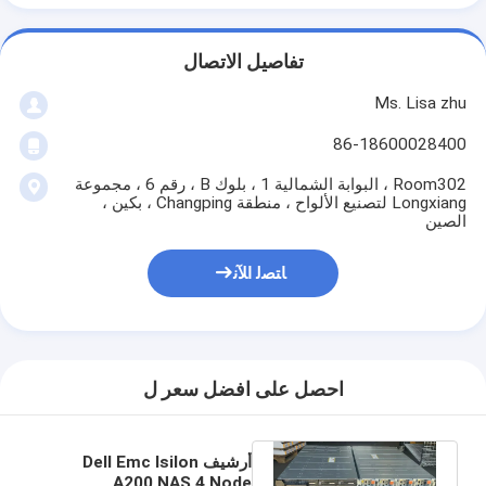
تفاصيل الاتصال
Ms. Lisa zhu
86-18600028400
Room302 ، البوابة الشمالية 1 ، بلوك B ، رقم 6 ، مجموعة
Longxiang لتصنيع الألواح ، منطقة Changping ، بكين ،
الصين
ﺎﺘﺼﻟ ﺍﻶﻧ
احصل على افضل سعر ل
أرشيف Dell Emc Isilon
A200 NAS 4 Node