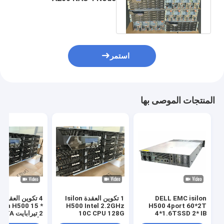
Pentium 60 Bay SATA 3.5
"2x 2.5 4PS
استمر
المنتجات الموصى بها
DELL EMC isilon
1 تكوين العقدة Isilon
4 
ilon H500 15 *
H500 Intel 2.2GHz
H500 4port 60*2T
4*1.6TSSD 2* IB
10C CPU 128G
2 تيرابايت A
Memory
switch ((IS5023)