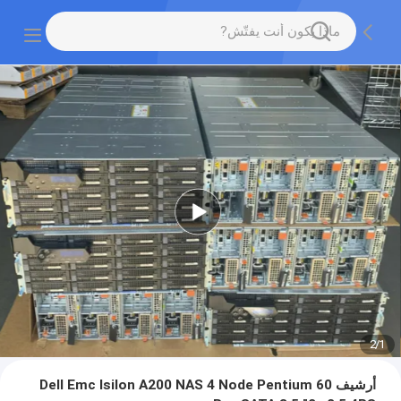
2
/
1
أرشيف Dell Emc Isilon A200 NAS 4 Node Pentium 60