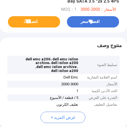
Bay SATA 3.5 "2x 2.5 4PS
الأسعار：2000-3000
MOQ：1
افضل سعر
ﺎﺘﺼﻟ ﺍﻶﻧ
منتوج وصف
dell emc a200، dell emc isilon
archive، dell isilon a200
تسليط الضوء
,
,
dell emc isilon archive
dell isilon a200
اسم العلامة التجارية
Dell Emc
الأسعار
2000-3000
الحد الأدنى لكمية
1
القدرة على العرض
5 / قطعة / الأسبوع
تفاصيل التغليف
تغليف الكرتون
عرض المزيد