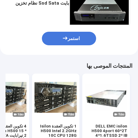
بايت Ssd Sata نظام تخزين
القرص الصلب عقدة NAS
استمر
المنتجات الموصى بها
DELL EMC isilon
1 تكوين العقدة Isilon
4 
ilon H500 15 *
H500 Intel 2.2GHz
H500 4port 60*2T
4*1.6TSSD 2* IB
10C CPU 128G
2 تيرابايت A