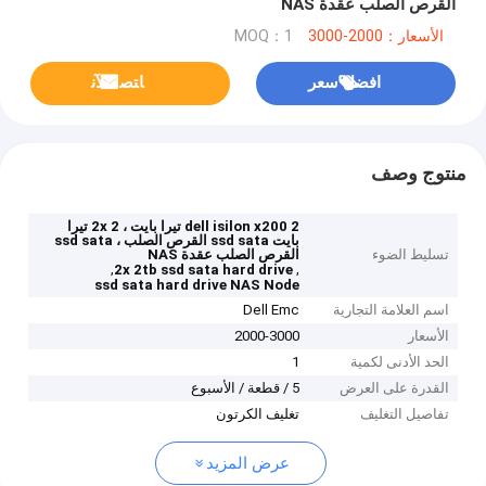
القرص الصلب عقدة NAS
الأسعار：2000-3000
MOQ：1
افضل سعر
ﺎﺘﺼﻟ ﺍﻶﻧ
منتوج وصف
dell isilon x200 2 تيرا بايت ، 2x 2 تيرا
بايت ssd sata القرص الصلب ، ssd sata
تسليط الضوء
القرص الصلب عقدة NAS
,
,
2x 2tb ssd sata hard drive
ssd sata hard drive NAS Node
اسم العلامة التجارية
Dell Emc
الأسعار
2000-3000
الحد الأدنى لكمية
1
القدرة على العرض
5 / قطعة / الأسبوع
تفاصيل التغليف
تغليف الكرتون
عرض المزيد