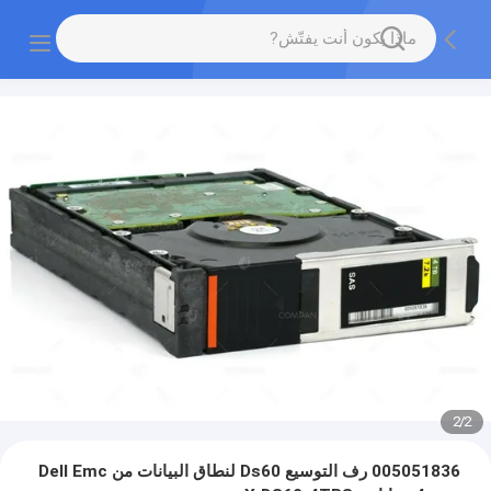
2
/
2
005051836 رف التوسيع Ds60 لنطاق البيانات من Dell Emc