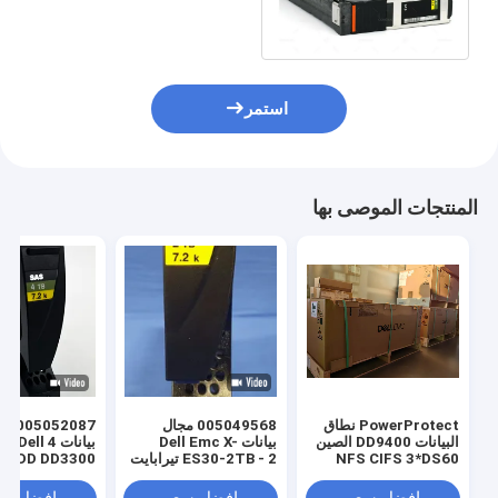
Emc سعة 4 تيرابايت X-DS60-
4TBS
استمر
المنتجات الموصى بها
PowerProtect نطاق
005049568 مجال
البيانات DD9400 الصين
بيانات Dell Emc X-
بيانات 4
NFS CIFS 3*DS60
ES30-2TB - 2 تيرابايت
7.2K HDD DD3300
75*4T 105*8T تخزين
7.2K 3.5 "520 SATA
EMC