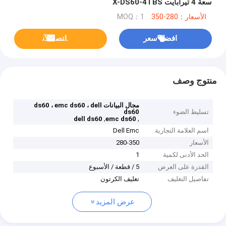
سعة 4 تيرابايت X-DS60-4TBS
الأسعار：280-350
MOQ：1
افضل سعر
ﺎﺘﺼﻟ ﺍﻶﻧ
منتوج وصف
مجال البيانات ds60 ، emc ds60 ، dell
تسليط الضوء
ds60
,
,
dell ds60
emc ds60
اسم العلامة التجارية
Dell Emc
الأسعار
280-350
الحد الأدنى لكمية
1
القدرة على العرض
5 / قطعة / الأسبوع
تفاصيل التغليف
تغليف الكرتون
عرض المزيد