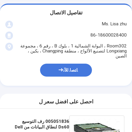
تفاصيل الاتصال
Ms. Lisa zhu
86-18600028400
Room302 ، البوابة الشمالية 1 ، بلوك B ، رقم 6 ، مجموعة
Longxiang لتصنيع الألواح ، منطقة Changping ، بكين ،
الصين
ﺎﺘﺼﻟ ﺍﻶﻧ
احصل على افضل سعر ل
005051836 رف التوسيع
Ds60 لنطاق البيانات من Dell