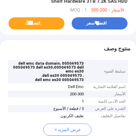
Shelf Hardware 3TB 7.2K SAS HDD
الأسعار：200-300
MOQ：1
افضل سعر
ﺎﺘﺼﻟ ﺍﻶﻧ
منتوج وصف
005049573 dell emc data domain،
005049573 dell es30،005049573 dell
تسليط الضوء
emc es30
,
,
005049573 dell es30
005049573 dell emc es30
اسم العلامة التجارية
Dell Emc
الأسعار
200-300
الحد الأدنى لكمية
1
القدرة على العرض
5 / قطعة / الأسبوع
تفاصيل التغليف
تغليف الكرتون
عرض المزيد