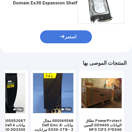
Domain Es30 Expansion Shelf
Hardware 3TB 7.2K SAS HDD
استمر
المنتجات الموصى بها
PowerProtect نطاق
005049568 مجال
البيانات DD9400 الصين
بيانات Dell Emc X-
بيانات 4
NFS CIFS 3*DS60
ES30-2TB - 2 تيرابايت
7.2K HDD DD3300