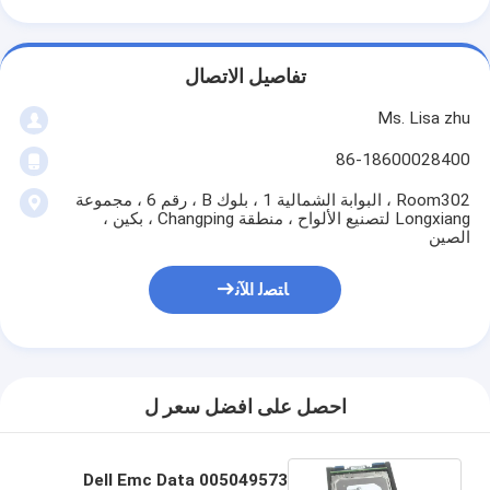
تفاصيل الاتصال
Ms. Lisa zhu
86-18600028400
Room302 ، البوابة الشمالية 1 ، بلوك B ، رقم 6 ، مجموعة
Longxiang لتصنيع الألواح ، منطقة Changping ، بكين ،
الصين
ﺎﺘﺼﻟ ﺍﻶﻧ
احصل على افضل سعر ل
005049573 Dell Emc Data