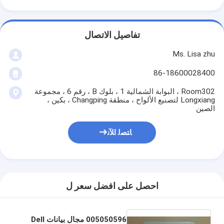
تفاصيل الاتصال
Ms. Lisa zhu
86-18600028400
Room302 ، البوابة الشمالية 1 ، بلوك B ، رقم 6 ، مجموعة
Longxiang لتصنيع الألواح ، منطقة Changping ، بكين ،
الصين
ﺎﺘﺼﻟ ﺍﻶﻧ
احصل على افضل سعر ل
005050596 مجال بيانات Dell