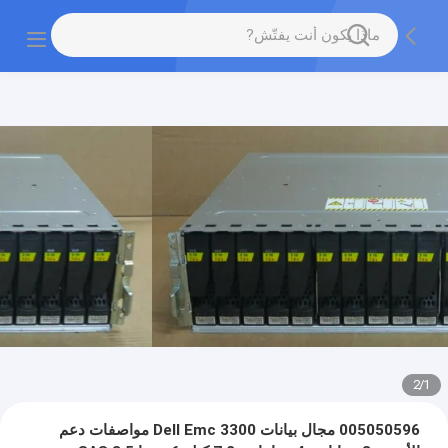
2
/
1
005050596 مجال بيانات Dell Emc 3300 مواصفات دعم