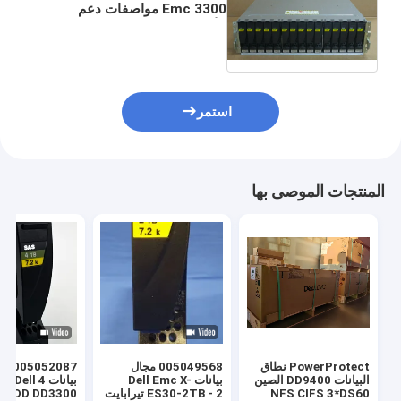
Emc 3300 مواصفات دعم
الأجهزة 3 تيرابايت 4 تيرا بايت 7.2
كيلو 6 جيجا SAS 3.5
استمر
المنتجات الموصى بها
PowerProtect نطاق
005049568 مجال
البيانات DD9400 الصين
بيانات Dell Emc X-
بيانات 4
NFS CIFS 3*DS60
ES30-2TB - 2 تيرابايت
7.2K HDD DD3300