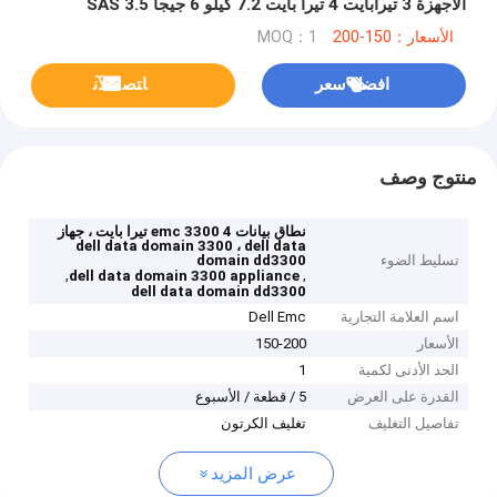
الأجهزة 3 تيرابايت 4 تيرا بايت 7.2 كيلو 6 جيجا SAS 3.5
الأسعار：150-200
MOQ：1
افضل سعر
ﺎﺘﺼﻟ ﺍﻶﻧ
منتوج وصف
نطاق بيانات emc 3300 4 تيرا بايت ، جهاز
dell data domain 3300 ، dell data
تسليط الضوء
domain dd3300
,
,
dell data domain 3300 appliance
dell data domain dd3300
اسم العلامة التجارية
Dell Emc
الأسعار
150-200
الحد الأدنى لكمية
1
القدرة على العرض
5 / قطعة / الأسبوع
تفاصيل التغليف
تغليف الكرتون
عرض المزيد