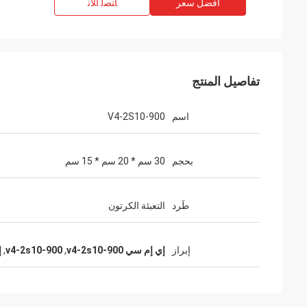
افضل سعر
ﺎﺘﺼﻟ ﺍﻶﻧ
تفاصيل المنتج
اسم
V4-2S10-900
بحجم
30 سم * 20 سم * 15 سم
طَرد
التعبئة الكرتون
إبراز
إي إم سي v4-2s10-900
,
v4-2s10-900
,
إي