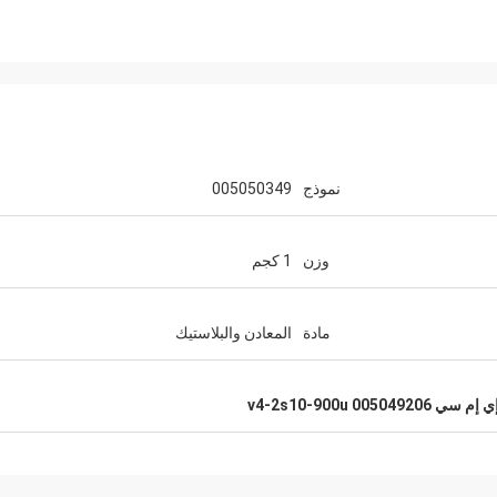
نموذج
005050349
وزن
1 كجم
مادة
المعادن والبلاستيك
 إم سي v4-2s10-900u 005049206