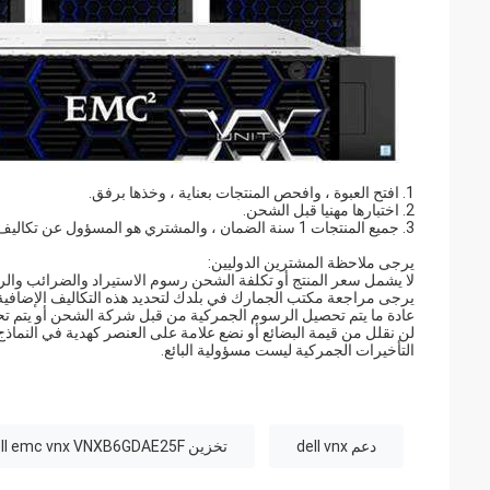
1. افتح العبوة ، وافحص المنتجات بعناية ، وخذها برفق.
2. اختبارها مهنيا قبل الشحن.
3. جميع المنتجات 1 سنة الضمان ، والمشتري هو المسؤول عن تكاليف إعادة الشحن.
يرجى ملاحظة المشترين الدوليين:
لا يشمل سعر المنتج أو تكلفة الشحن رسوم الاستيراد والضرائب وا
يرجى مراجعة مكتب الجمارك في بلدك لتحديد هذه التكاليف الإضافية 
عادة ما يتم تحصيل الرسوم الجمركية من قبل شركة الشحن أو يتم ت
لن نقلل من قيمة البضائع أو نضع علامة على العنصر كهدية في النماذج 
التأخيرات الجمركية ليست مسؤولية البائع.
دعم dell vnx
تخزين dell emc vnx VNXB6GDAE25F