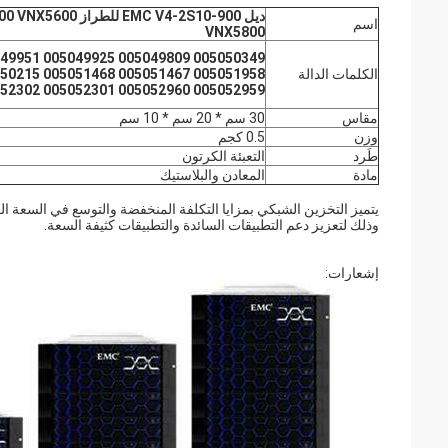
ديل C V4-2S10-900
اسم
VNX5800
49951 005049925 005049809 005050349
الكلمات الدالة
050215 005051468 005051467 005051958
52302 005052301 005052960 005052959
مقاس
30 سم * 20 سم * 10 سم
وزن
0.5 كجم
طَرد
التعبئة الكرتون
مادة
المعادن والبلاستيك
يتميز التخزين الشبكي بمزايا التكلفة المنخفضة والتوسع في السعة العال
وذلك لتعزيز دعم التطبيقات السائدة والتطبيقات كثيفة السعة.
إشعارات: