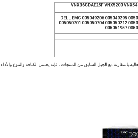
EM للطراز VNXB6GDAE25F VNX5200 VNX5400 VNX5600
DELL EMC 005049206 005049295 0050
005050701 005050704 005050212 005
005051957 0050
ية.بالمقارنة مع الجيل السابق من المنتجات ، فإنه يحسن الكثافة والتنوع والأداء ،