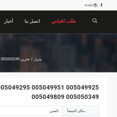
Arabic
طلب اقتباس
اتصل بنا
أخبار
描
منزل
/
تخزين DELL EMC VNX
 005050349
述
005049295 005049951 005049925
005049809 005050349
مكان المنشأ
الصين