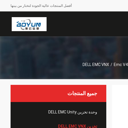
أفضل المنتجات عالية الجودة لتختار من بينها
/
Emc V4
جميع المنتجات
وحدة تخزين DELL EMC Unity
تخزين DELL EMC VNX