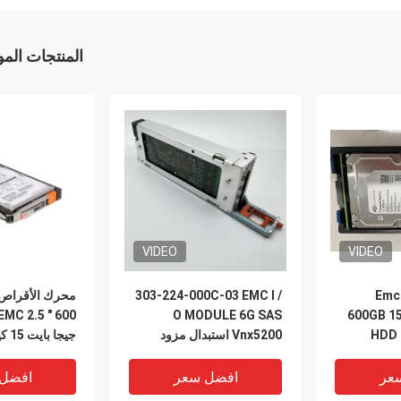
المنتجات الم
VIDEO
VIDEO
303-224-000C-03 EMC I /
Emc
EMC 2.5 ″ 600
O MODULE 6G SAS
600GB 15
HDD 
Vnx5200 استبدال مزود
جيجا 
Sto
الطاقة
935
005050847
عر
افضل سعر
افضل