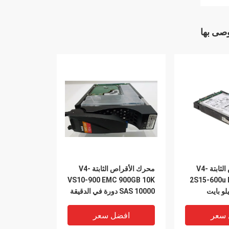
وصى بها
محرك الأقراص الثابتة V4-
محرك الأقراص الثابتة V4-
VS10-900 EMC 900GB 10K
2S15-600u 
بايت 15 كيلو بايت
SAS 10000 دورة في الدقيقة
005049205 Dell Vnx 5400
005050936 005050
 سعر
افضل سعر