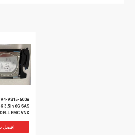
 V4-VS15-600u
K 3.5in 6G SAS
DELL EMC VNX
rage 5200 5400
افضل س