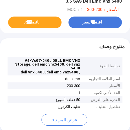
3.5 SAS Dell Emc Vnx 5400
الأسعار：200-300
MOQ：1
افضل سعر
ﺎﺘﺼﻟ ﺍﻶﻧ
منتوج وصف
V4-Vs07-040u DELL EMC VNX
Storage، dell emc vnx5400، dell vnx
تسليط الضوء
5400
,
,
dell vnx 5400
dell emc vnx5400
اسم العلامة التجارية
dell emc
الأسعار
200-300
الحد الأدنى لكمية
1
القدرة على العرض
50 قطعة أسبوع
تفاصيل التغليف
تغليف الكرتون
عرض المزيد