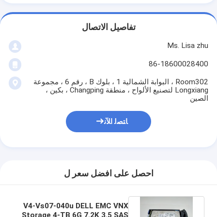
تفاصيل الاتصال
Ms. Lisa zhu
86-18600028400
Room302 ، البوابة الشمالية 1 ، بلوك B ، رقم 6 ، مجموعة
Longxiang لتصنيع الألواح ، منطقة Changping ، بكين ،
الصين
ﺎﺘﺼﻟ ﺍﻶﻧ
احصل على افضل سعر ل
V4-Vs07-040u DELL EMC VNX
Storage 4-TB 6G 7.2K 3.5 SAS