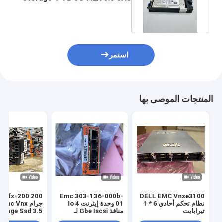
Dell Emc Vnx 5400
استمر
المنتجات الموصى بها
s6fx-200 200
Emc 303-136-000b-
DELL EMC Vnxe3100
نظام تحكم أحادي 6 * 1
01 وحدة إيثرنت Io 4
جرام Emc Vnx
تيرابايت
منافذ Gbe Iscsi لـ
315 Vnxe3200
Vnxe3100 3150 1