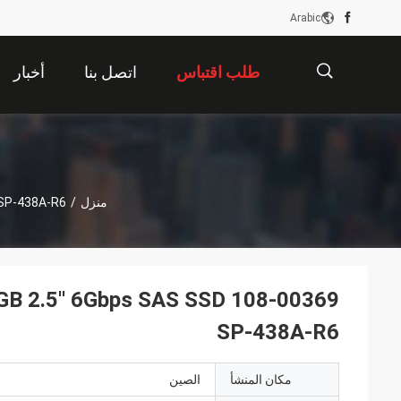
Arabic
طلب اقتباس
اتصل بنا
أخبار
描
منزل
/
 SP-438A-R6
述
GB 2.5'' 6Gbps SAS SSD 108-00369
SP-438A-R6
مكان المنشأ
الصين