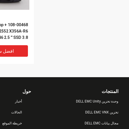
tApp
2552 X356A-R6
بايت محرك أقراص
الصلبة
افضل س
المنتجات
حول
وحدة تخزين DELL EMC Unity
أخبار
تخزين DELL EMC VNX
الحالات
مجال بيانات DELL EMC
خريطة الموقع