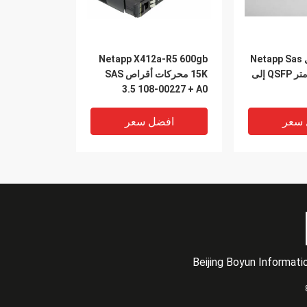
X6558-R6 كبل Netapp Sas
Netapp X412a-R5 600gb
112-00177 2 متر QSFP إلى
15K محركات أقراص SAS
3.5 108-00227 + A0
HUS156060VLS600
 سعر
افضل سعر
Beijing Boyun Informat
VIDEO
VIDEO