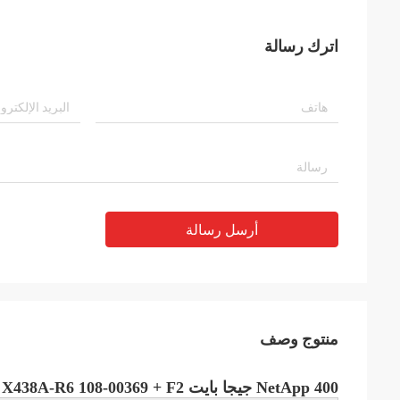
اترك رسالة
أرسل رسالة
منتوج وصف
NetApp 400 جيجا بايت SSD MZ-ILS400A X438A-R6 108-00369 + F2