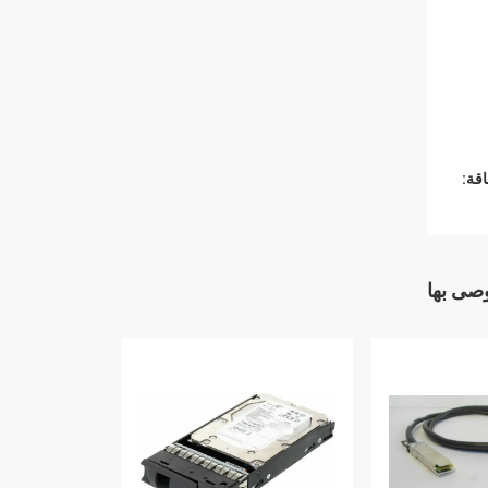
قة:
وصى بها