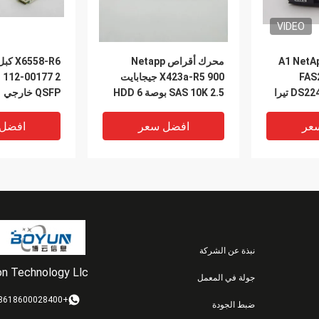
VIDEO
108-00468 + A1 Ne
محرك أقراص Netapp
FAS
X423a-R5 900 جيجابايت
DS2246 2.5 '' SSD 3.8 تيرا
SAS 10K 2.5 بوصة HDD 6
QSFP خارجي
 الحالة
جيجابايت في الثانية
عر
افضل سعر
افضل
نبذة عن الشركة
ion Technology Llc
جولة في المعمل
VIDEO
VIDEO
+8618600028400
ضبط الجودة