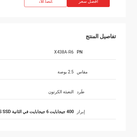
افضل سعر
ﺎﺘﺼﻟ ﺍﻶﻧ
تفاصيل المنتج
X438A-R6
PN
مقاس
2.5 بوصة
طَرد
التعبئة الكرتون
إبراز
400 جيجابايت 6 جيجابايت في الثانية SAS SSD