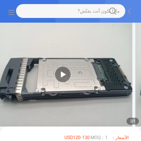
2
/
1
الأسعار：USD120-130
MOQ：1