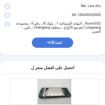
Ms. Lisa zhu
86-18600028400
Room302 ، البوابة الشمالية 1 ، بلوك B ، رقم 6 ، مجموعة
Longxiang لتصنيع الألواح ، منطقة Changping ، بكين ،
الصين
ﺎﺘﺼﻟ ﺍﻶﻧ
احصل على افضل سعر ل