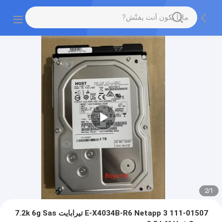
2
/
1
111-01507 E-X4034B-R6 Netapp 3 تيرابايت 7.2k 6g Sas