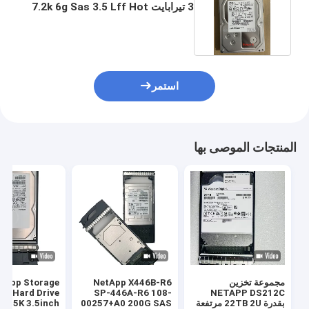
3 تيرابايت 7.2k 6g Sas 3.5 Lff Hot
Swap
استمر
المنتجات الموصى بها
مجموعة تخزين
NetApp X446B-R6
etApp Storage
ber Hard Drive
SP-446A-R6 108-
NETAPP DS212C
بقدرة 22TB 2U مرتفعة
00257+A0 200G SAS
B 15K 3.5inch