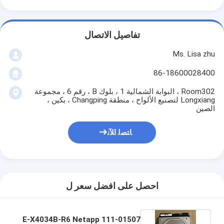
تفاصيل الاتصال
Ms. Lisa zhu
86-18600028400
Room302 ، البوابة الشمالية 1 ، بلوك B ، رقم 6 ، مجموعة
Longxiang لتصنيع الألواح ، منطقة Changping ، بكين ،
الصين
ﺎﺘﺼﻟ ﺍﻶﻧ
احصل على افضل سعر ل
111-01507 E-X4034B-R6 Netapp