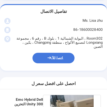
تفاصيل الاتصال
Ms. Lisa zhu
86-18600028400
Room302 ، البوابة الشمالية 1 ، بلوك B ، رقم 6 ، مجموعة
Longxiang لتصنيع الألواح ، منطقة Changping ، بكين ،
الصين
ﺎﺘﺼﻟ ﺍﻶﻧ
احصل على افضل سعر ل
Emc Hybrid Dell
Unity 300 التخزين