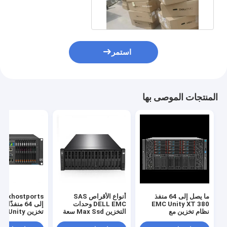
الموحد 9x4t
استمر
المنتجات الموصى بها
ما يصل إلى 64 منفذ
أنواع الأقراص SAS
EMC Unity XT 380
DELL EMC وحدات
إلى 64 منفذًا 
نظام تخزين مع
التخزين Max Ssd سعة
تخزين  Unity
1.6PB Maxhostports
Unisphere GUI REST
API واجهة إدارة توفير
تصل إلى 64 منفذ بنية
ترقية غير متقطعة