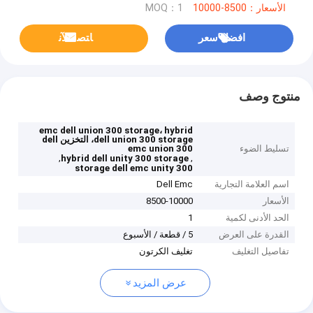
الأسعار：8500-10000
MOQ：1
افضل سعر
ﺎﺘﺼﻟ ﺍﻶﻧ
منتوج وصف
emc dell union 300 storage، hybrid
dell union 300 storage، التخزين dell
تسليط الضوء
emc union 300
,
,
hybrid dell unity 300 storage
storage dell emc unity 300
اسم العلامة التجارية
Dell Emc
الأسعار
8500-10000
الحد الأدنى لكمية
1
القدرة على العرض
5 / قطعة / الأسبوع
تفاصيل التغليف
تغليف الكرتون
عرض المزيد