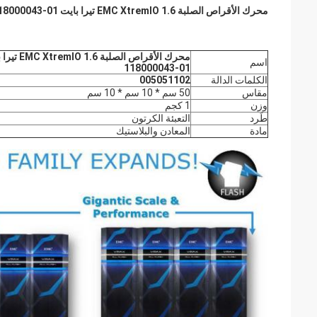
محرك الأقراص الصلبة EMC XtremIO 1.6 تيرا بايت SAS SSD 005051102 0B32142 118000043-01
اسم
118000043-01
الكلمات الدالة
005051102
مقاس
50 سم * 10 سم * 10 سم
وزن
1 كجم
طَرد
التعبئة الكرتون
مادة
المعادن والبلاستيك