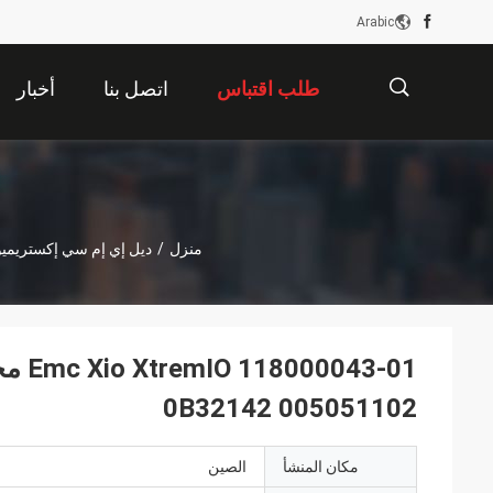
Arabic
طلب اقتباس
اتصل بنا
أخبار
描
منزل
/
ديل إي إم سي إكستريميو
述
005051102 0B32142
مكان المنشأ
الصين