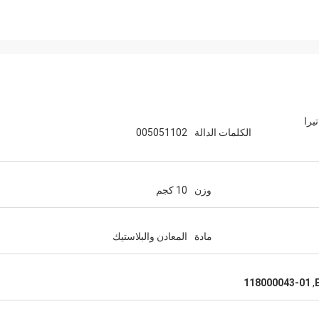
 الأقراص الصلبة EMC XtremIO 1.6 تيرا
الكلمات الدالة
005051102
وزن
10 كجم
مادة
المعادن والبلاستيك
118000043-01
,