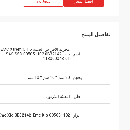
افضل سعر
ﺎﺘﺼﻟ ﺍﻶﻧ
تفاصيل المنتج
محرك
اسم
بايت SAS SSD 005051102 0B32142
118000043-01
بحجم
30 سم * 10 سم * 10 سم
طَرد
التعبئة الكرتون
إبراز
Emc Xio 005051102
,
Emc Xio 0B32142