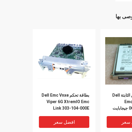
وصى بها
محرك الأقراص الثابتة Dell
بطاقة تحكم Dell Emc Vnxe
Viper 6G XtremIO Emc
Emc
005050674800 جيجابايت
Link 303-104-000E
 سعر
افضل سعر