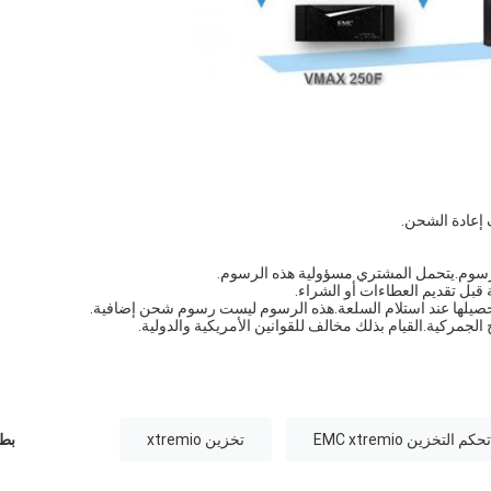
لرسوم.يتحمل المشتري مسؤولية هذه الرسوم.
قبل تقديم العطاءات أو الشراء.
حصيلها عند استلام السلعة.هذه الرسوم ليست رسوم شحن إضافية.
الجمركية.القيام بذلك مخالف للقوانين الأمريكية والدولية.
 التخزين EMC xtremio
تخزين xtremio
بطا