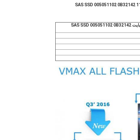
محرك الأقراص الصلبة EMC XtremIO 1.6 تيرا بايت SAS SSD 005051102 0B32142