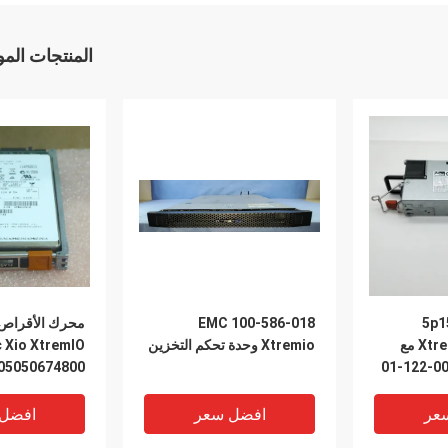
المنتجات الم
100-586-018 EMC
5p1550gr Dell Emc
Xtremio 1100w Bbu مع
Xtremio وحدة تحكم التخزين
 Xio XtremIO
2.5 بوصة SAS SED SSD
عر
افضل سعر
افضل