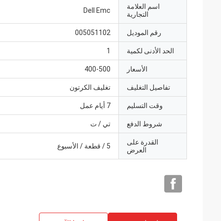
اسم العلامة
Dell Emc
التجارية
رقم الموديل
005051102
الحد الأدنى لكمية
1
الأسعار
400-500
تفاصيل التغليف
تغليف الكرتون
وقت التسليم
7 أيام عمل
شروط الدفع
تي / ت
القدرة على
5 / قطعة / الأسبوع
العرض