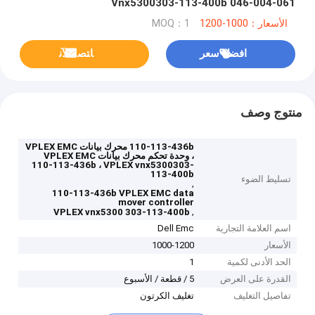
Vnx5300303-113-400b 046-004-061
الأسعار：1000-1200
MOQ：1
افضل سعر
ﺎﺘﺼﻟ ﺍﻶﻧ
منتوج وصف
110-113-436b محرك بيانات VPLEX EMC
، وحدة تحكم محرك بيانات VPLEX EMC
110-113-436b ، VPLEX vnx5300303-
113-400b
تسليط الضوء
,
110-113-436b VPLEX EMC data
mover controller
,
VPLEX vnx5300 303-113-400b
اسم العلامة التجارية
Dell Emc
الأسعار
1000-1200
الحد الأدنى لكمية
1
القدرة على العرض
5 / قطعة / الأسبوع
تفاصيل التغليف
تغليف الكرتون