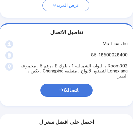
عرض المزيد
تفاصيل الاتصال
Ms. Lisa zhu
86-18600028400
Room302 ، البوابة الشمالية 1 ، بلوك B ، رقم 6 ، مجموعة
Longxiang لتصنيع الألواح ، منطقة Changping ، بكين ،
الصين
ﺎﺘﺼﻟ ﺍﻶﻧ
احصل على افضل سعر ل