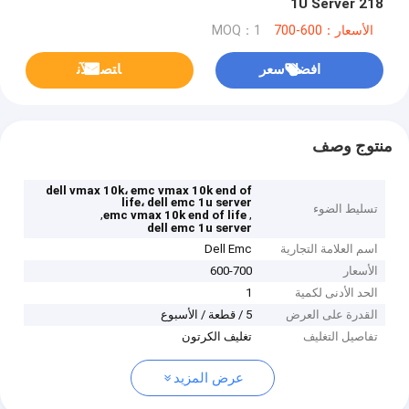
218 1U Server
الأسعار：600-700
MOQ：1
افضل سعر
ﺎﺘﺼﻟ ﺍﻶﻧ
منتوج وصف
dell vmax 10k، emc vmax 10k end of
life، dell emc 1u server
تسليط الضوء
,
,
emc vmax 10k end of life
dell emc 1u server
اسم العلامة التجارية
Dell Emc
الأسعار
600-700
الحد الأدنى لكمية
1
القدرة على العرض
5 / قطعة / الأسبوع
تفاصيل التغليف
تغليف الكرتون
عرض المزيد