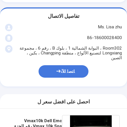
تفاصيل الاتصال
Ms. Lisa zhu
86-18600028400
Room302 ، البوابة الشمالية 1 ، بلوك B ، رقم 6 ، مجموعة
Longxiang لتصنيع الألواح ، منطقة Changping ، بكين ،
الصين
ﺎﺘﺼﻟ ﺍﻶﻧ
احصل على افضل سعر ل
Vmax10k Dell Emc
Vmax 10k Sps رقم الجزء