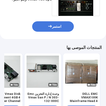
090-000-218 1U Server
استمر
المنتجات الموصى بها
DELL EMC
وحدة إدارة التخزين Emc
mc Vmax Disk
cement 4GB 4
Vmax San P / N 303-
VMAX100K
Fiber Channel
132-000C
Mainframe Head 4
dule 303-086-
16GB FC Ports