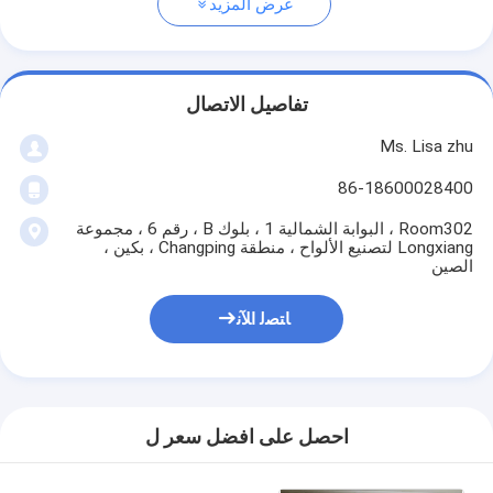
عرض المزيد
تفاصيل الاتصال
Ms. Lisa zhu
86-18600028400
Room302 ، البوابة الشمالية 1 ، بلوك B ، رقم 6 ، مجموعة
Longxiang لتصنيع الألواح ، منطقة Changping ، بكين ،
الصين
ﺎﺘﺼﻟ ﺍﻶﻧ
احصل على افضل سعر ل