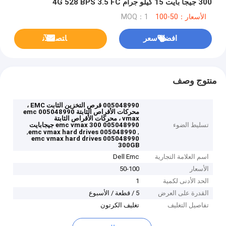
300 جيجا بايت 15 كيلو جرام 4G 528 BPS 3.5 FC
الأسعار：50-100
MOQ：1
افضل سعر
ﺎﺘﺼﻟ ﺍﻶﻧ
منتوج وصف
005048990 قرص التخزين الثابت EMC ،
محركات الأقراص الثابتة 005048990 emc
vmax ، محركات الأقراص الثابتة
تسليط الضوء
005048990 emc vmax 300 جيجابايت
,
,
005048990 emc vmax hard drives
005048990 emc vmax hard drives
300GB
اسم العلامة التجارية
Dell Emc
الأسعار
50-100
الحد الأدنى لكمية
1
القدرة على العرض
5 / قطعة / الأسبوع
تفاصيل التغليف
تغليف الكرتون