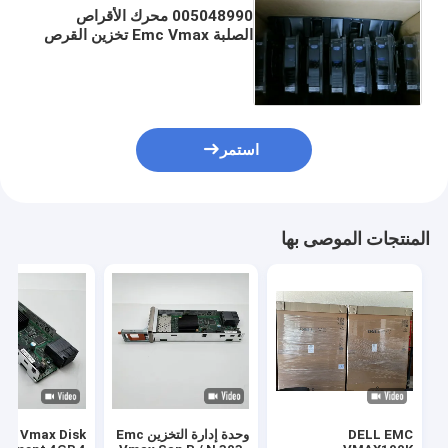
005048990 محرك الأقراص
الصلبة Emc Vmax تخزين القرص
300 جيجا بايت 15 كيلو جرام 4G
528 BPS 3.5 FC
استمر
المنتجات الموصى بها
DELL EMC
وحدة إدارة التخزين Emc
mc Vmax Disk