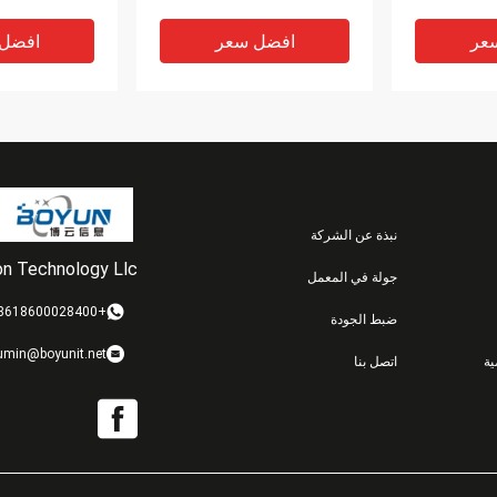
 الحالة
جيجابايت في الثانية
عر
افضل سعر
افضل
نبذة عن الشركة
ion Technology Llc
جولة في المعمل
VIDEO
VIDEO
+8618600028400
ضبط الجودة
2B-R6 Netapp
Netapp Ds212c Disk
X302A-R
umin@boyunit.net
ة
اتصل بنا
Netapp Ds4243 1 تيرابايت
Shelf 12 Bay 3.5
3 Disk Shelf
6 جيجابت 7.2K HDD 108-
Enclosure Netapp
246600gb 2.5
00234
Fas8200 الوزن 22 كجم
5K 6Gbps SAS
عر
افضل سعر
افضل