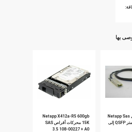
قة:
وصى بها
X6558-R6 كبل Netapp Sas
Netapp X412a-R5 600gb
112-00177 2 متر QSFP إلى
15K محركات أقراص SAS
3.5 108-00227 + A0