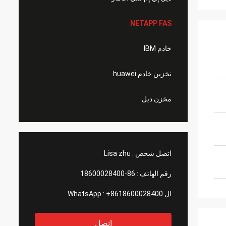
NETAPP FAS
خادم IBM
تخزين خادم huawei
مخزن ديل
اتصل شخص :
Lisa zhu
رقم الهاتف :
86-18600028400
ال WhatsApp :
+8618600028400
اتصل