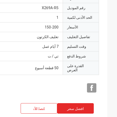
رقم الموديل
X269A-R5
الحد الأدنى لكمية
1
الأسعار
150-200
تفاصيل التغليف
تغليف الكرتون
وقت التسليم
7 أيام عمل
شروط الدفع
تي / ت
القدرة على
50 قطعة أسبوع
العرض
افضل سعر
ﺎﺘﺼﻟ ﺍﻶﻧ