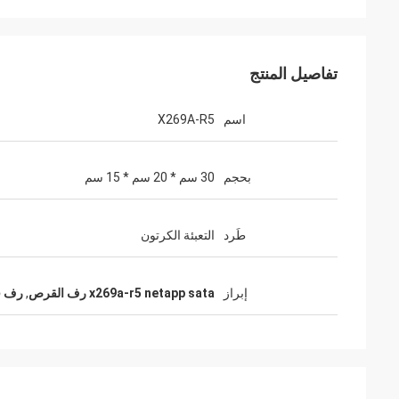
تفاصيل المنتج
اسم
X269A-R5
بحجم
30 سم * 20 سم * 15 سم
طَرد
التعبئة الكرتون
إبراز
x269a-r5 netapp sata رف القرص
,
رف قرص sata 1