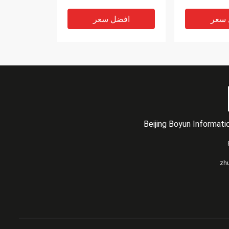
HUS156060VLS600
 سعر
افضل سعر
Beijing Boyun Informat
VIDEO
VIDEO
X446A-R6 NetApp FAS
X90-41
zh
2220 FAS2240-2
Ds424
FAS2240-4 200GB 6G SAS
Ds4
SSD 2.5 SFF
0B31722 1
 سعر
افضل سعر