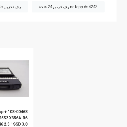
netapp ds4243 رف قرص 24 فتحة
رف تخزين netapp ds224c
tApp
2552 X356A-R6