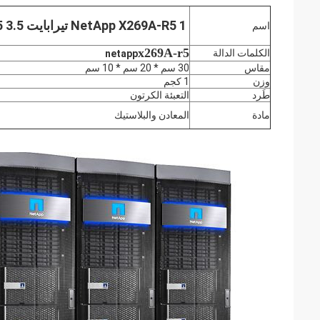
NetApp X269A-R5 1 تيرابايت 7.2K 3G SATA 108-00180 + A5 3.5
اسم
x269A-r5
الكلمات الدالة
netapp
مقاس
30 سم * 20 سم * 10 سم
وزن
1 كجم
طَرد
التعبئة الكرتون
مادة
المعادن والبلاستيك