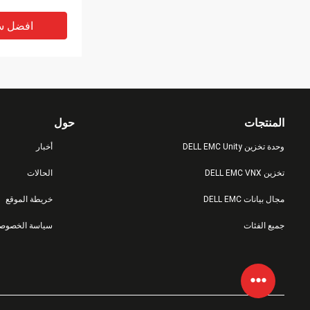
بايت محرك أقراص
الصلبة
افضل س
المنتجات
حول
وحدة تخزين DELL EMC Unity
أخبار
تخزين DELL EMC VNX
الحالات
مجال بيانات DELL EMC
خريطة الموقع
5 Fas Storage
جميع الفئات
سياسة الخصوصي
 + A0 SATA 3.5
افضل س