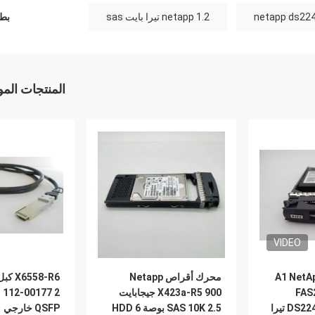
netapp 1.2 تيرا بايت sas
بطا
المنتجات الم
VIDEO
108-00468 + A1 Ne
محرك أقراص Netapp
FAS
X423a-R5 900 جيجابايت
DS2246 2.5 '' SSD 3.8 تيرا
SAS 10K 2.5 بوصة HDD 6
QSFP خارجي