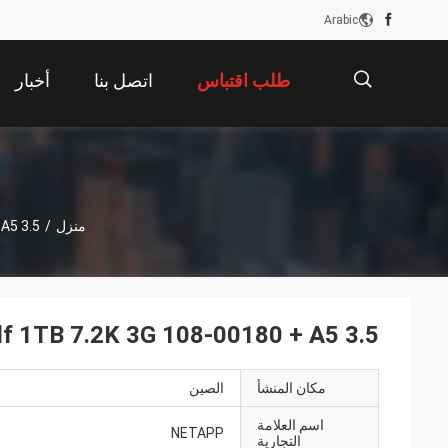
Arabic
طلب اقتباس
اتصل بنا
أخبار
描
منزل
/
5 3.5 "
述
 1TB 7.2K 3G 108-00180 + A5 3.5 "
مكان المنشأ
الصين
اسم العلامة
NETAPP
التجارية