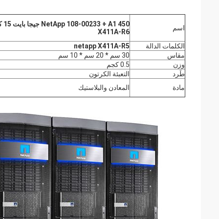
اسم
X411A-R6
الكلمات الدالة
netapp X411A-R5
مقاس
30 سم * 20 سم * 10 سم
وزن
0.5 كجم
طَرد
التعبئة الكرتون
مادة
المعادن والبلاستيك