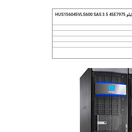
NetApp 108-00233 + A1 450 جيجا بايت 15 كيلو HUS156045VLS600 SAS 3.5 45E7975