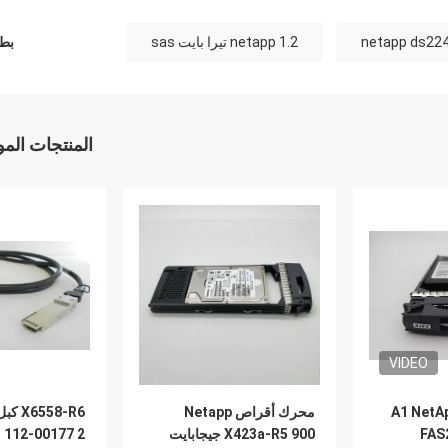
netapp 1.2 تيرا بايت sas
بطا
المنتجات الم
VIDEO
108-00468 + A1 Ne
محرك أقراص Netapp
FAS
X423a-R5 900 جيجابايت