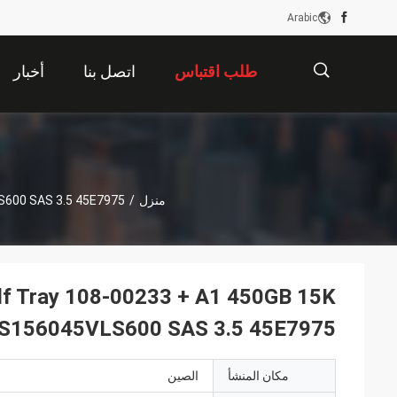
Arabic
طلب اقتباس
اتصل بنا
أخبار
描
منزل
/
S600 SAS 3.5 45E7975
述
f Tray 108-00233 + A1 450GB 15K
S156045VLS600 SAS 3.5 45E7975
مكان المنشأ
الصين