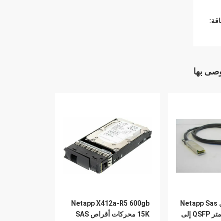
قة:
وصى بها
X6558-R6 كبل Netapp Sas
Netapp X412a-R5 600gb
112-00177 2 متر QSFP إلى
15K محركات أقراص SAS