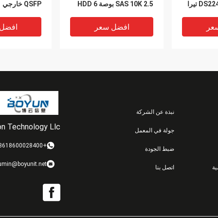
DS2246 2.5 '' SSD 3.8 تيرا
SAS 10K 2.5 بوصة HDD 6
QSFP خارجي
 الحالة
جيجابايت في الثانية
عر
افضل سعر
افضل
نبذة عن الشركة
ion Technology Llc
جولة في المعمل
VIDEO
VIDEO
+8618600028400
ضبط الجودة
2B-R6 Netapp
Netapp Ds212c Disk
X302A-R
umin@boyunit.net
ة
اتصل بنا
Netapp Ds4243 1 تيرابايت
Shelf 12 Bay 3.5
3 Disk Shelf
6 جيجابت 7.2K HDD 108-
Enclosure Netapp
246600gb 2.5
00234
Fas8200 الوزن 22 كجم
5K 6Gbps SAS
عر
افضل سعر
افضل