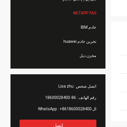
NETAPP FAS
خادم IBM
تخزين خادم huawei
مخزن ديل
اتصل شخص :
Lisa zhu
رقم الهاتف :
86-18600028400
ال WhatsApp :
+8618600028400
اتصل