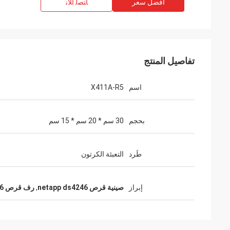
افضل سعر
ﺎﺘﺼﻟ ﺍﻶﻧ
تفاصيل المنتج
اسم
X411A-R5
بحجم
30 سم * 20 سم * 15 سم
طَرد
التعبئة الكرتون
إبراز
صينية قرص netapp ds4246
,
رف قرص X411A-R6 netapp ds4246