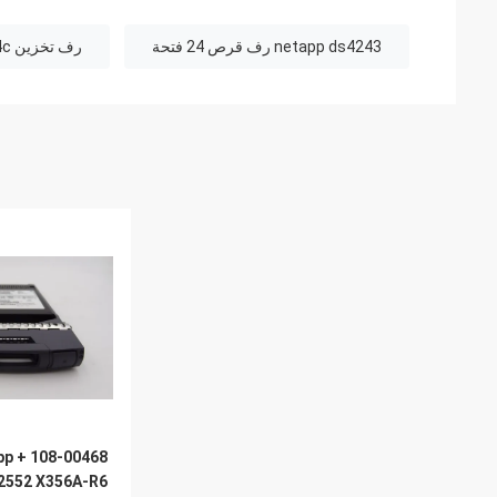
netapp ds4243 رف قرص 24 فتحة
رف تخزين netapp ds224c
tApp
2552 X356A-R6