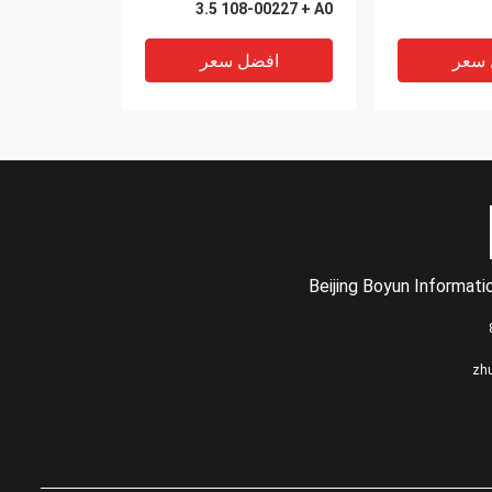
3.5 108-00227 + A0
HUS156060VLS600
 سعر
افضل سعر
Beijing Boyun Informat
VIDEO
VIDEO
X446A-R6 NetApp FAS
X90-41
zh
2220 FAS2240-2
Ds424
FAS2240-4 200GB 6G SAS
Ds4
SSD 2.5 SFF
0B31722 1
 سعر
افضل سعر