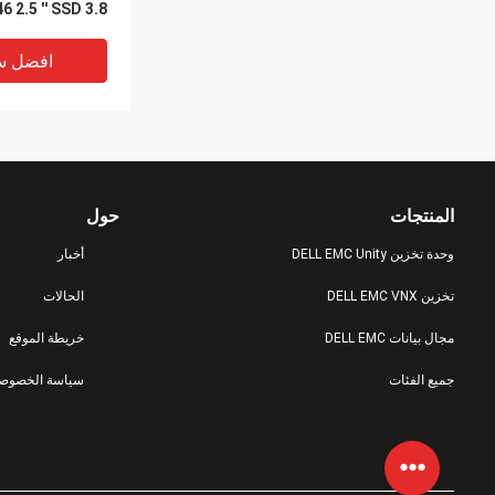
بايت محرك أقراص
الصلبة
افضل س
المنتجات
حول
وحدة تخزين DELL EMC Unity
أخبار
تخزين DELL EMC VNX
الحالات
مجال بيانات DELL EMC
خريطة الموقع
5 Fas Storage
جميع الفئات
سياسة الخصوصي
 + A0 SATA 3.5
افضل س