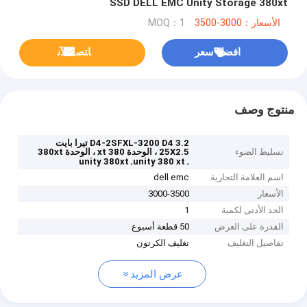
SSD DELL EMC Unity Storage 380xt
الأسعار：3000-3500
MOQ：1
افضل سعر
ﺎﺘﺼﻟ ﺍﻶﻧ
منتوج وصف
D4-2SFXL-3200 D4 3.2 تيرا بايت
تسليط الضوء
25X2.5 ، الوحدة 380 xt ، الوحدة 380xt
,
,
unity 380xt
unity 380 xt
اسم العلامة التجارية
dell emc
الأسعار
3000-3500
الحد الأدنى لكمية
1
القدرة على العرض
50 قطعة أسبوع
تفاصيل التغليف
تغليف الكرتون
عرض المزيد