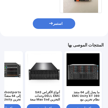
SSD DELL EMC Unity
Storage 380xt
استمر
المنتجات الموصى بها
ما يصل إلى 64 منفذ
أنواع الأقراص SAS
EMC Unity XT 380
DELL EMC وحدات
إلى 64 منفذًا 
نظام تخزين مع
التخزين Max Ssd سعة
تخزين  Unity
1.6PB Maxhostports
Unisphere GUI REST
API واجهة إدارة توفير
تصل إلى 64 منفذ بنية
ترقية غير متقطعة