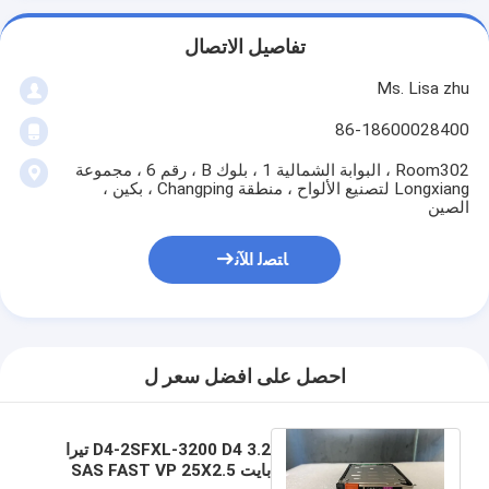
تفاصيل الاتصال
Ms. Lisa zhu
86-18600028400
Room302 ، البوابة الشمالية 1 ، بلوك B ، رقم 6 ، مجموعة
Longxiang لتصنيع الألواح ، منطقة Changping ، بكين ،
الصين
ﺎﺘﺼﻟ ﺍﻶﻧ
احصل على افضل سعر ل
D4-2SFXL-3200 D4 3.2 تيرا
بايت SAS FAST VP 25X2.5