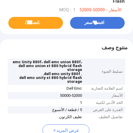
Flash
الأسعار：50000-52000
MOQ：1
افضل سعر
ﺎﺘﺼﻟ ﺍﻶﻧ
منتوج وصف
emc Unity 880f، dell emc union 880f،
dell emc union xt 880 hybrid flash
storage
تسليط الضوء
,
,
dell emc unity 880f
dell emc unity xt 880 hybrid flash
storage
اسم العلامة التجارية
Dell Emc
الأسعار
50000-52000
الحد الأدنى لكمية
1
القدرة على العرض
5 / قطعة / الأسبوع
تفاصيل التغليف
تغليف الكرتون
عرض المزيد