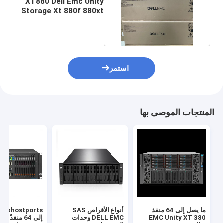
XT880 Dell Emc Unity
Storage Xt 880f 880xt
Hybrid Flash
استمر
المنتجات الموصى بها
ما يصل إلى 64 منفذ
أنواع الأقراص SAS
EMC Unity XT 380
DELL EMC وحدات
إلى 64 منفذًا 