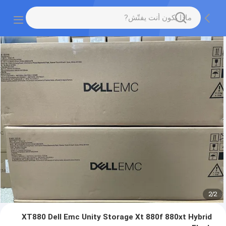
2
/
2
XT880 Dell Emc Unity Storage Xt 880f 880xt Hybrid