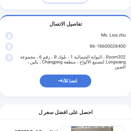
تفاصيل الاتصال
Ms. Lisa zhu
86-18600028400
Room302 ، البوابة الشمالية 1 ، بلوك B ، رقم 6 ، مجموعة
Longxiang لتصنيع الألواح ، منطقة Changping ، بكين ،
الصين
ﺎﺘﺼﻟ ﺍﻶﻧ
احصل على افضل سعر ل