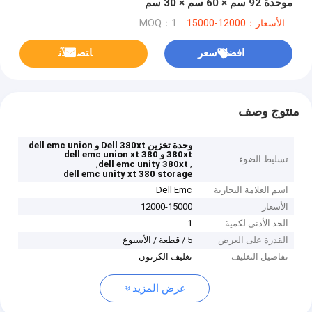
موحدة 92 سم × 60 سم × 30 سم
الأسعار：12000-15000
MOQ：1
افضل سعر
ﺎﺘﺼﻟ ﺍﻶﻧ
منتوج وصف
وحدة تخزين Dell 380xt و dell emc union
380xt و dell emc union xt 380
تسليط الضوء
,
,
dell emc unity 380xt
dell emc unity xt 380 storage
اسم العلامة التجارية
Dell Emc
الأسعار
12000-15000
الحد الأدنى لكمية
1
القدرة على العرض
5 / قطعة / الأسبوع
تفاصيل التغليف
تغليف الكرتون
عرض المزيد