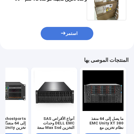
سم × 30 سم
استمر
المنتجات الموصى بها
ما يصل إلى 64 منفذ
أنواع الأقراص SAS
EMC Unity XT 380
DELL EMC وحدات
إلى 64 منفذًا 
نظام تخزين مع
التخزين Max Ssd سعة
تخزين  Unity
1.6PB Maxhostports
Unisphere GUI REST